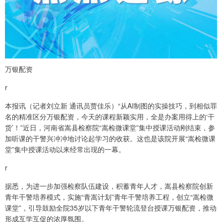
万银配资
r
本报讯（记者刘立新 通讯员贾佳乐）“从AI制图的实操技巧，到相似罪
名的精准区分万银配资，今天的课程新颖实用，全是办案用得上的‘干
货’！”近日，河南省嵩县检察院“嵩检微课堂”集中授课活动刚结束，参
加听课的干警兴冲冲地讨论起学习的收获。这也是该院开展“嵩检微课
堂”集中授课活动以来经常出现的一幕。
r
据悉，为进一步加强检察队伍建设，积蓄青年人才，嵩县检察院创新
青年干警培养模式，实施“青嵩计划”青年干警培养工程，创立“嵩检微
课堂”，引导鼓励全院35岁以下青年干警轮流登台授课万银配资，推动
形成互学互促的浓厚氛围。