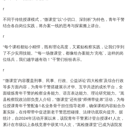
r
不同于传统授课模式，“微课堂”以“小切口、深剖析”为特色，青年干警
结合各自岗位实践，将办案一线的思考与探索搬上讲台。
r
“每个课程都短小精悍，既有理论高度，又紧贴检察实践，让我们学到
了不少实用技能。”“每一场微课堂，都像给办案能力‘充电’，这样的岗
位练兵，我们越学越有劲！”干警们纷纷表示。
r
“‘微课堂’内容覆盖刑事、民事、行政、公益诉讼‘四大检察’及综合行政
等多方面内容，为青年干警搭建展示才华、互学共进的成长平台，全
面锻炼青年干警的检察业务能力、语言表达能力、理论研究能力。”嵩
县检察院政治部负责人介绍，“微课堂”还衔接“师傅带徒弟”活动，为每
位授课青年干警配备1名业务骨干担任指导老师，确保课程内容贴合办
案实际，在传帮带中促进新老干警思想碰撞、法律功底双向提升。据
统计，自2024年活动开展以来，该院青年干警累计登台授课41人次，
累计在市级以上条线竞赛中获奖15人次，“嵩检微课堂”已成为该院发