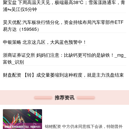
聚宝盆 下周高温天天见，极端最高38℃；雪落漾路通车，青
浦⇋吴江仅5分钟
昊天优配 汽车板块行情分化，资金持续布局汽车零部件ETF
易方达（159565）
申银策略 北京这几区，大风蓝色预警中！
浙商证券证交所 妈妈们注意：比缺钙更可怕的是缺铁！_mg_
富铁_识别
财盘配资 【转】成交量萎缩到这种程度，就是主力洗盘结束
推荐资讯
锦鲤配资 中方仍未同意线下会谈，特朗普外