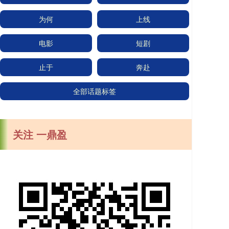
为何
上线
电影
短剧
止于
奔赴
全部话题标签
关注 一鼎盈