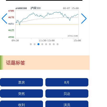
话题标签
票房
8月
突然
贝达
收到
演员