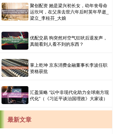
聚创配资 她是梁兴初长女，幼年丧母命
运坎坷，在父亲去世六年后时英年早逝_
梁立_李桂芬_大娘
优配交易 狗突然对空气狂吠后退发声，
真能看到人看不到的东西？
掌上乾坤 京东消费金融董事长李波任职
资格获批
汇盈策略 “以中非现代化助力全球南方现
代化”（《习近平谈治国理政》大家读）
最新文章