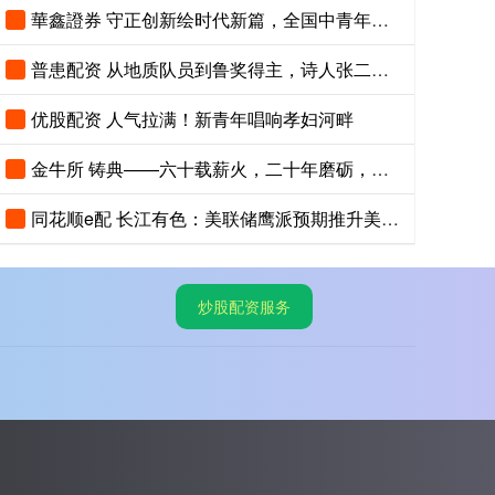
華鑫證券 守正创新绘时代新篇，全国中青年创新艺术展登陆中国美术馆
普患配资 从地质队员到鲁奖得主，诗人张二棍分享写作与人生：“因为苍天在上，我愿埋首人间”
优股配资 人气拉满！新青年唱响孝妇河畔
金牛所 铸典——六十载薪火，二十年磨砺，《现代汉语大词典》出版
同花顺e配 长江有色：美联储鹰派预期推升美指位居13个月高位 25日镍价或小跌
炒股配资服务