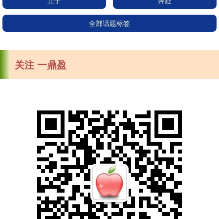
止于
奔赴
全部话题标签
关注 一鼎盈