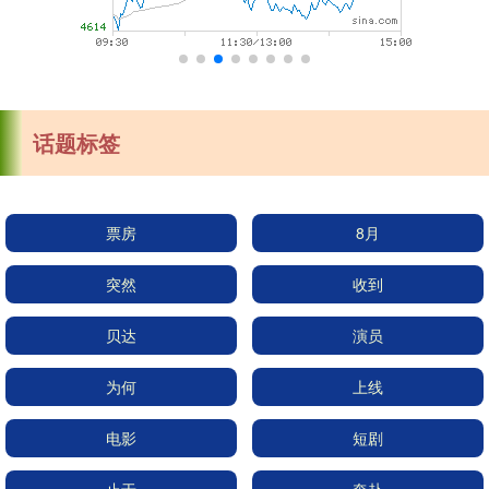
话题标签
票房
8月
突然
收到
贝达
演员
为何
上线
电影
短剧