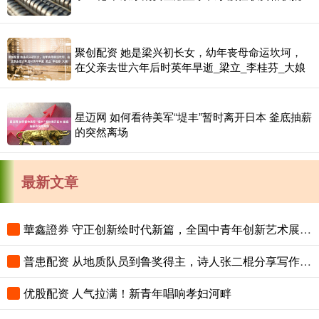
聚创配资 她是梁兴初长女，幼年丧母命运坎坷，
在父亲去世六年后时英年早逝_梁立_李桂芬_大娘
星迈网 如何看待美军“堤丰”暂时离开日本 釜底抽薪
的突然离场
最新文章
華鑫證券 守正创新绘时代新篇，全国中青年创新艺术展登陆中国美术馆
普患配资 从地质队员到鲁奖得主，诗人张二棍分享写作与人生：“因为苍天在上，我愿埋首人间”
优股配资 人气拉满！新青年唱响孝妇河畔