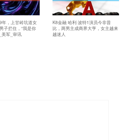
79年，上甘岭坑道女
K8金融 哈利·波特1演员今非昔
男子拦住，“我是你
比，两男主成商界大亨，女主越来
_美军_审讯
越迷人