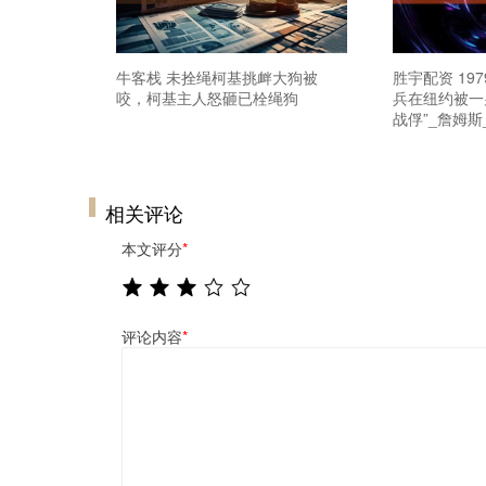
牛客栈 未拴绳柯基挑衅大狗被
胜宇配资 19
咬，柯基主人怒砸已栓绳狗
兵在纽约被一
战俘”_詹姆斯
相关评论
本文评分
*
评论内容
*