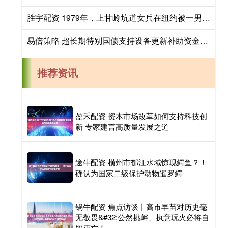
胜宇配资 1979年，上甘岭坑道女兵在纽约被一男子拦住，“我是你战俘”_詹姆斯_美军_审讯
易倍策略 超长期特别国债支持设备更新补助资金下达完毕
推荐资讯
盈禾配资 资本市场改革如何支持科技创
新 专家建言高质量发展之道
途牛配资 横州市郁江水域惊现鳄鱼？！
确认为国家二级保护动物暹罗鳄
锅牛配资 焦点访谈丨高市早苗对历史毫
无敬畏&#32;公然挑衅、执意玩火必将自
取灭亡！