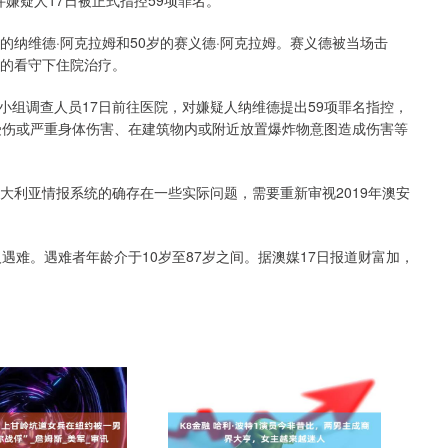
嫌疑人17日被正式指控59项罪名。
纳维德·阿克拉姆和50岁的赛义德·阿克拉姆。赛义德被当场击
方的看守下住院治疗。
调查人员17日前往医院，对嫌疑人纳维德提出59项罪名指控，
人受伤或严重身体伤害、在建筑物内或附近放置爆炸物意图造成伤害等
利亚情报系统的确存在一些实际问题，需要重新审视2019年澳安
难。遇难者年龄介于10岁至87岁之间。据澳媒17日报道财富加，