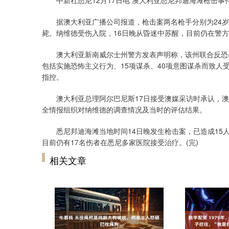
中新社悉尼12月17日电 澳大利亚悉尼邦迪海滩枪击事件
据澳大利亚广播公司报道，枪击案两名枪手分别为24岁的
毙。纳维德受伤入院，16日晚从昏迷中苏醒，目前仍在警
澳大利亚新南威尔士州警方发表声明称，该州联合反恐小组
包括实施恐怖主义行为、15项谋杀、40项意图谋杀而致
指控。
澳大利亚总理阿尔巴尼斯17日接受澳媒采访时承认，澳大
全情报组织对纳维德的调查情况及当时的评估结果。
悉尼邦迪海滩当地时间14日晚发生枪击案，已造成15人遇
目前仍有17名伤者在悉尼多家医院接受治疗。(完)
相关文章