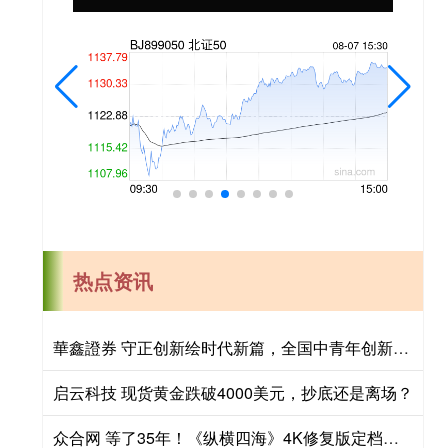
热点资讯
華鑫證券 守正创新绘时代新篇，全国中青年创新艺术展登陆中国美术馆
启云科技 现货黄金跌破4000美元，抄底还是离场？
众合网 等了35年！《纵横四海》4K修复版定档五一，周润发张国荣钟楚红绝版同框