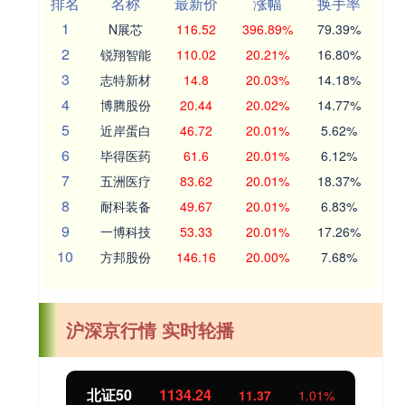
排名
名称
最新价
涨幅
换手率
1
N展芯
116.52
396.89%
79.39%
2
锐翔智能
110.02
20.21%
16.80%
3
志特新材
14.8
20.03%
14.18%
4
博腾股份
20.44
20.02%
14.77%
5
近岸蛋白
46.72
20.01%
5.62%
6
毕得医药
61.6
20.01%
6.12%
7
五洲医疗
83.62
20.01%
18.37%
8
耐科装备
49.67
20.01%
6.83%
9
一博科技
53.33
20.01%
17.26%
10
方邦股份
146.16
20.00%
7.68%
沪深京行情 实时轮播
北证50
1134.24
11.37
1.01%