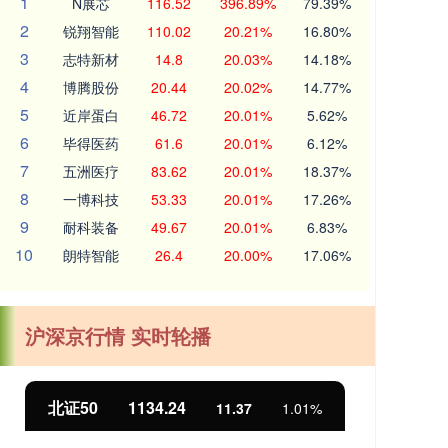
1
N展芯
116.52
396.89%
79.39%
2
锐翔智能
110.02
20.21%
16.80%
3
志特新材
14.8
20.03%
14.18%
4
博腾股份
20.44
20.02%
14.77%
5
近岸蛋白
46.72
20.01%
5.62%
6
毕得医药
61.6
20.01%
6.12%
7
五洲医疗
83.62
20.01%
18.37%
8
一博科技
53.33
20.01%
17.26%
9
耐科装备
49.67
20.01%
6.83%
10
朗特智能
26.4
20.00%
17.06%
沪深京行情 实时轮播
北证50
1134.24
创
11.37
1.01%