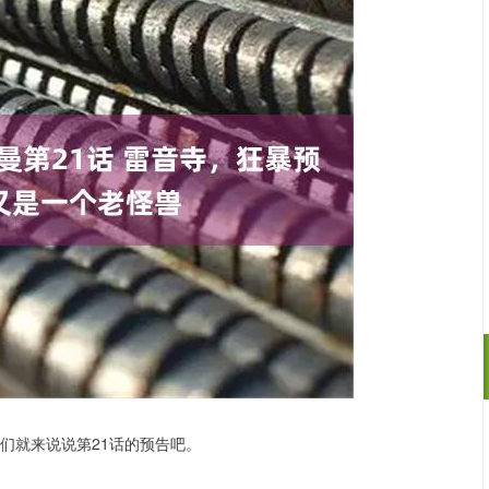
们就来说说第21话的预告吧。
沪深300
4694.44
.42%
43.13
0.93%