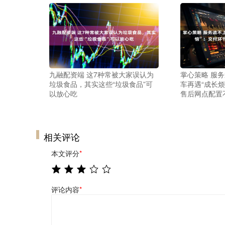
九融配资端 这7种常被大家误认为
掌心策略 服
垃圾食品，其实这些“垃圾食品”可
车再遇“成长
以放心吃
售后网点配置
相关评论
本文评分
*
评论内容
*