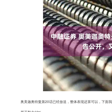
奥美迦奥特曼第20话已经放送，整体表现还算可以，下面我
深证成指
14311.01
.68
1.02%
200.89
1