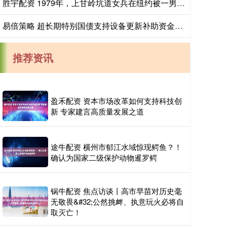
胜宇配资 1979年，上甘岭坑道女兵在纽约被一男子拦住，“我是你战俘”_詹姆斯_美军_审讯
易倍策略 超长期特别国债支持设备更新补助资金下达完毕
推荐资讯
盈禾配资 资本市场改革如何支持科技创
新 专家建言高质量发展之道
途牛配资 横州市郁江水域惊现鳄鱼？！
确认为国家二级保护动物暹罗鳄
锅牛配资 焦点访谈丨高市早苗对历史毫
无敬畏&#32;公然挑衅、执意玩火必将自
取灭亡！