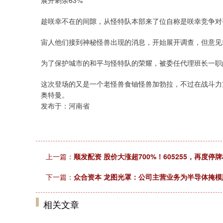
展开剩余63%
趁咲幸不在的间隙，从怪特队本部来了位自称是咲幸竞争对
宙人他们接到神秘怪兽出现的消息，开始展开调查，但意见
为了保护城市的和平与怪特队的荣耀，被委任代理班长一职
这次登场的又是一个老怪兽食铀怪兽加勃拉，不过在战斗力
奥特曼。
发布于：河南省
上一篇：
顺发配资 股价大涨超700%！605255，再度停
下一篇：
众合资本 龙图光罩：公司主营业务为半导体掩
相关文章