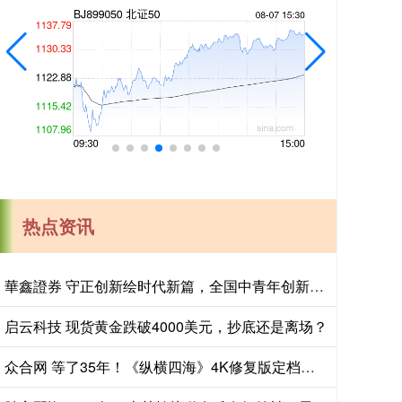
热点资讯
華鑫證券 守正创新绘时代新篇，全国中青年创新艺术展登陆中国美术馆
启云科技 现货黄金跌破4000美元，抄底还是离场？
众合网 等了35年！《纵横四海》4K修复版定档五一，周润发张国荣钟楚红绝版同框