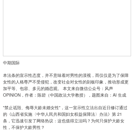
中期国际
本法条的宣示性态度，并不意味着对男性的漠视，而仅仅是为了保障
女性的人格尊严不受侵犯，改变社会对女性的刻板印象，推动形成更
加平等、包容、多元的婚恋观。‍ 本文来自微信公众号：风声
OPINION，作者：陈碧（中国政法大学教授），题图来自：AI 生成
"禁止诋毁、侮辱大龄未婚女性"，这一宣示性立法出自近日修订通过
的《山西省实施〈中华人民共和国妇女权益保障法〉办法》第 21
条，它迅速引发了网络热议：这也值得立法吗？为何只保护大龄女
性，不保护大龄男性？