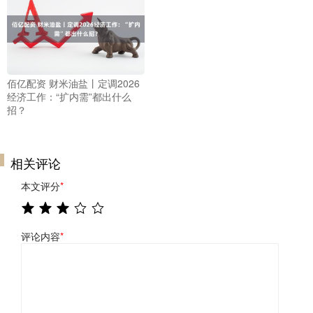
佰亿配资 财米油盐丨定调2026
经济工作：“扩内需”都出什么
招？
相关评论
本文评分
*
评论内容
*