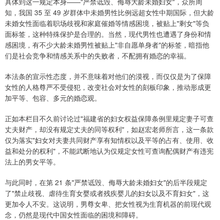
具体到这一规定本身——"严禁诋毁、侮辱大龄未婚妇女"，众所周
知，我国 35 至 49 岁群体中未婚男性比例远超女性中期国际，但大龄
未婚女性面临着职场歧视和家庭催婚等情感困境，被贴上"剩女"等负
面标签，这种特殊保护是合理的。当然，现代男性也遭遇了身份和情
感困境，有不少大龄未婚男性被贴上"非自愿单身者"的标签，暗指他
们是社会竞争和情感关系中的失败者，不配拥有婚恋的幸福。
本法条的宣示性态度，并不意味着对他们的漠视，而仅仅是为了保障
女性的人格尊严不受侵犯，改变社会对女性的刻板印象，推动形成更
加平等、包容、多元的婚恋观。
正如本栏目不久前讨论过"福建省的妇女权益保障条例里规定妻子可查
丈夫财产，却没有规定丈夫的同等权利"，如赵宏老师所言，这一条款
仅为落实"妇女对夫妻共同财产享有知情权以及平等的占有、使用、收
益和处分的权利"，不能武断地认为仅规定女性可查询配偶财产有违宪
法上的男女平等。
与此同时，在第 21 条"严禁诋毁、侮辱大龄未婚妇女"的后半段规定
了"禁止歧视、虐待生育女婴或者残疾婴儿的妇女以及不育妇女"，这
更加令人不安。这说明，男尊女卑、把女性视为生育机器的前现代观
念，仍然是现代中国女性面临的困境和障碍。