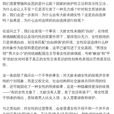
我们需要警惕和反思的是什么呢？国家的保护性立法和宣示性立法，
为什么会让人不安？它是否引发了一种无力感？针对前文所述的条
款，我们会进一步发问：为什么会有大龄未婚女性？这是自由选择
吗？如果是，为什么会对这样的自由选择进行歧视？
在追问之下，我们会发现一个事实：大龄女性未婚的"自由"，在传统
择偶婚配观念以及现代性的双重作用下，显得苍白无力。女性获得的
只是择偶自由，却没有匹配"自由择偶"的环境。女性应该选择什么样
的对象作为欲望和爱恋的对象，这早已被写进了文化基因。"男强女
弱""男大女小"的传统婚配观念主导着女性的择偶观，号称"解放"和"平
等"的妇女却对基于真正的女性主体意识的性别角色表现出茫然甚至抗
拒。
这一条款除了揭示出一个不争的事实：对大龄未婚女性的歧视并非单
纯的个别现象，而是父权文化、社会结构和社交媒体共同作用的结
果，还可能固化了一种女性的弱者叙事，这是一种隐藏得更深的歧视
——"有的女性太惨了，大龄没有人娶，老了也没有孩子"。将女性置
于弱者的地位，意味着男人比女人强，女人需要拯救和保护。
与之类似的，对女性的过度赞美，会使普通女性不得不和一个并不存
在的完美"自我"做斗争。不论是"捧杀"还是"弱女"，都构成对女性主体