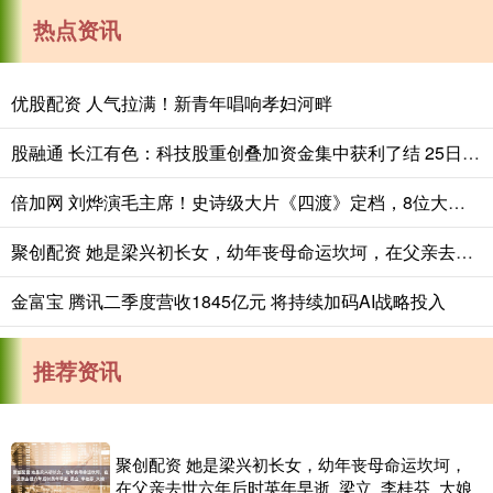
热点资讯
优股配资 人气拉满！新青年唱响孝妇河畔
股融通 长江有色：科技股重创叠加资金集中获利了结 25日锌价或下跌
倍加网 刘烨演毛主席！史诗级大片《四渡》定档，8位大腕加盟，是奔着票房冠军来的
聚创配资 她是梁兴初长女，幼年丧母命运坎坷，在父亲去世六年后时英年早逝_梁立_李桂芬_大娘
金富宝 腾讯二季度营收1845亿元 将持续加码AI战略投入
推荐资讯
聚创配资 她是梁兴初长女，幼年丧母命运坎坷，
在父亲去世六年后时英年早逝_梁立_李桂芬_大娘