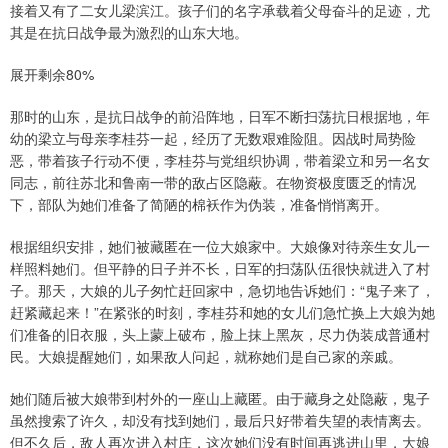
接着又有了二女儿梁滨江。孩子们的名字承载着父母奋斗的足迹，尤
其是在抗日战争最为激烈的山东大地。
展开剩余80%
那时的山东，是抗日战争的前沿阵地，日军不断扫荡抗日根据地，年
幼的梁立与母亲李桂芬一起，经历了无数艰难险阻。因战时局势险
恶，带着孩子行动不便，李桂芬与党组织协调，带着梁立和另一名女
同志，前往苏北和鲁南一带的敌占区隐蔽。在物资极度匮乏的情况
下，部队为她们准备了简陋的棉袄作为伪装，准备悄悄离开。
根据组织安排，她们被藏匿在一位大娘家中。大娘像对待亲生女儿一
样照料她们。但平静的日子并不长，日军的扫荡队伍很快就进入了村
子。那天，大娘的儿子匆忙赶回家中，急切地告诉她们：“鬼子来了，
赶紧藏起来！”在紧张的时刻，李桂芬和她的女儿们急忙换上大娘为她
们准备的旧衣服，头上蒙上破布，脸上抹上黑灰，尽力伪装成普通村
民。大娘提醒她们，如果敌人问起，就称她们是自己家的亲戚。
她们随后被大娘带到村外的一座山上藏匿。由于藏身之处隐蔽，鬼子
虽然搜索了许久，却没有找到她们，最后只好带着失望的表情离去。
但不久后，敌人再次进入村庄，这次她们没有时间再逃进山里，大娘