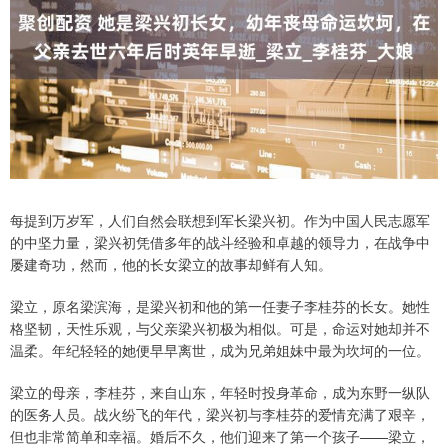
每提到万岁军，人们自然会联想到军长梁兴初。作为中国人民志愿军
的中坚力量，梁兴初凭借多年的战斗经验和卓越的领导力，在战争中
屡建奇功，然而，他的长女梁立的故事却鲜有人知。
梁立，原名梁滨海，是梁兴初和他的第一任妻子李桂芬的长女。她性
格坚韧，天性乐观，与父亲梁兴初极为相似。可是，命运对她却并不
温柔。年纪轻轻的她便早早离世，成为兄弟姐妹中最为坎坷的一位。
梁立的母亲，李桂芬，来自山东，年轻时投身革命，成为东野一纵队
的医务人员。战火纷飞的年代，梁兴初与李桂芬的爱情充满了艰辛，
但也非常简单和幸福。婚后不久，他们迎来了第一个孩子——梁立，