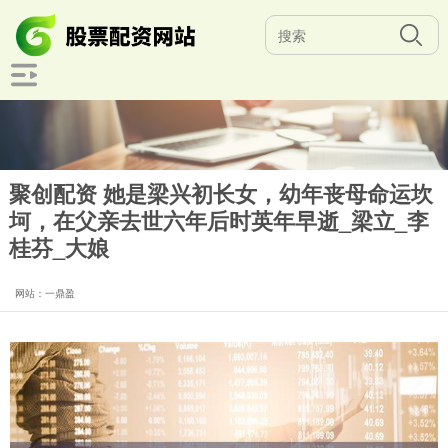
聚创配资 她是梁兴初长女，幼年丧母命运坎
坷，在父亲去世六年后时英年早逝_梁立_李
桂芬_大娘
网站：一鼎盈