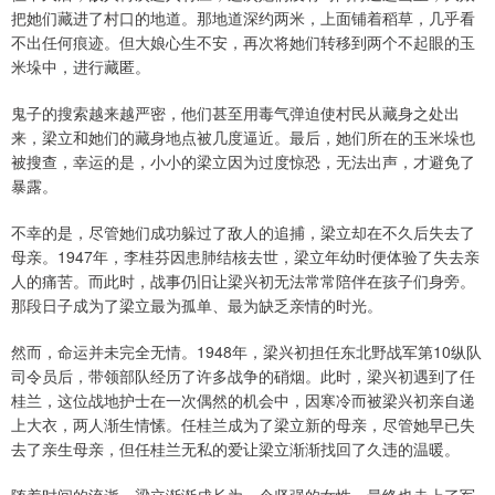
把她们藏进了村口的地道。那地道深约两米，上面铺着稻草，几乎看
不出任何痕迹。但大娘心生不安，再次将她们转移到两个不起眼的玉
米垛中，进行藏匿。
鬼子的搜索越来越严密，他们甚至用毒气弹迫使村民从藏身之处出
来，梁立和她们的藏身地点被几度逼近。最后，她们所在的玉米垛也
被搜查，幸运的是，小小的梁立因为过度惊恐，无法出声，才避免了
暴露。
不幸的是，尽管她们成功躲过了敌人的追捕，梁立却在不久后失去了
母亲。1947年，李桂芬因患肺结核去世，梁立年幼时便体验了失去亲
人的痛苦。而此时，战事仍旧让梁兴初无法常常陪伴在孩子们身旁。
那段日子成为了梁立最为孤单、最为缺乏亲情的时光。
然而，命运并未完全无情。1948年，梁兴初担任东北野战军第10纵队
司令员后，带领部队经历了许多战争的硝烟。此时，梁兴初遇到了任
桂兰，这位战地护士在一次偶然的机会中，因寒冷而被梁兴初亲自递
上大衣，两人渐生情愫。任桂兰成为了梁立新的母亲，尽管她早已失
去了亲生母亲，但任桂兰无私的爱让梁立渐渐找回了久违的温暖。