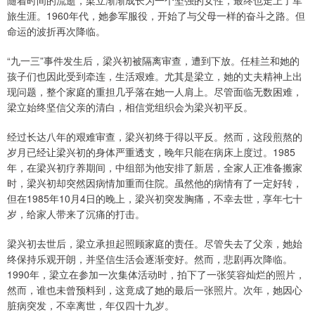
随着时间的流逝，梁立渐渐成长为一个坚强的女性，最终也走上了军
旅生涯。1960年代，她参军服役，开始了与父母一样的奋斗之路。但
命运的波折再次降临。
“九一三”事件发生后，梁兴初被隔离审查，遭到下放。任桂兰和她的
孩子们也因此受到牵连，生活艰难。尤其是梁立，她的丈夫精神上出
现问题，整个家庭的重担几乎落在她一人肩上。尽管面临无数困难，
梁立始终坚信父亲的清白，相信党组织会为梁兴初平反。
经过长达八年的艰难审查，梁兴初终于得以平反。然而，这段煎熬的
岁月已经让梁兴初的身体严重透支，晚年只能在病床上度过。1985
年，在梁兴初疗养期间，中组部为他安排了新居，全家人正准备搬家
时，梁兴初却突然因病情加重而住院。虽然他的病情有了一定好转，
但在1985年10月4日的晚上，梁兴初突发胸痛，不幸去世，享年七十
岁，给家人带来了沉痛的打击。
梁兴初去世后，梁立承担起照顾家庭的责任。尽管失去了父亲，她始
终保持乐观开朗，并坚信生活会逐渐变好。然而，悲剧再次降临。
1990年，梁立在参加一次集体活动时，拍下了一张笑容灿烂的照片，
然而，谁也未曾预料到，这竟成了她的最后一张照片。次年，她因心
脏病突发，不幸离世，年仅四十九岁。