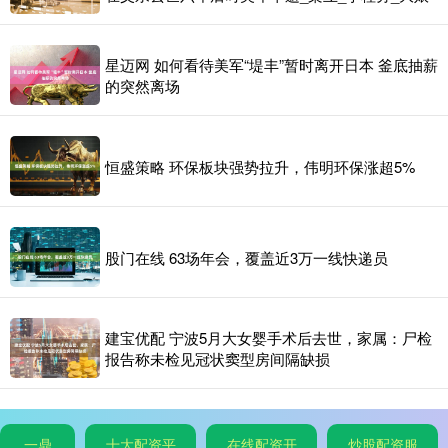
星迈网 如何看待美军“堤丰”暂时离开日本 釜底抽薪
的突然离场
恒盛策略 环保板块强势拉升，伟明环保涨超5%
股门在线 63场年会，覆盖近3万一线快递员
建宝优配 宁波5月大女婴手术后去世，家属：尸检
报告称未检见冠状窦型房间隔缺损
一鼎
十大配资平
在线配资开
炒股配资服