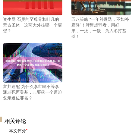
资生网 石昊的至尊骨和叶凡的
五八策略 “一年补透透，不如补
荒古圣体，这两大外挂哪一个更
霜降”！脾胃虚弱者，用好一
强？
果，一汤，一饭，为入冬打基
础！
富邦速配 为什么李世民不等李
渊老死再登基，非要落一个逼迫
父亲退位罪名？
相关评论
本文评分
*