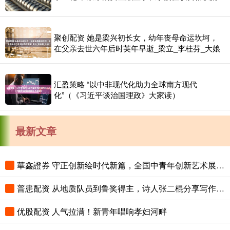
聚创配资 她是梁兴初长女，幼年丧母命运坎坷，
在父亲去世六年后时英年早逝_梁立_李桂芬_大娘
汇盈策略 “以中非现代化助力全球南方现代
化”（《习近平谈治国理政》大家读）
最新文章
華鑫證券 守正创新绘时代新篇，全国中青年创新艺术展登陆中国美术馆
普患配资 从地质队员到鲁奖得主，诗人张二棍分享写作与人生：“因为苍天在上，我愿埋首人间”
优股配资 人气拉满！新青年唱响孝妇河畔