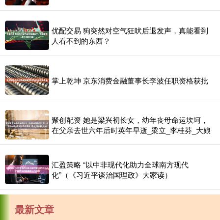
优配交易 狗突然对空气狂吠后退发声，真能看到
人看不到的东西？
掌上乾坤 京东消费金融董事长李波任职资格获批
聚创配资 她是梁兴初长女，幼年丧母命运坎坷，
在父亲去世六年后时英年早逝_梁立_李桂芬_大娘
汇盈策略 “以中非现代化助力全球南方现代
化”（《习近平谈治国理政》大家读）
最新文章