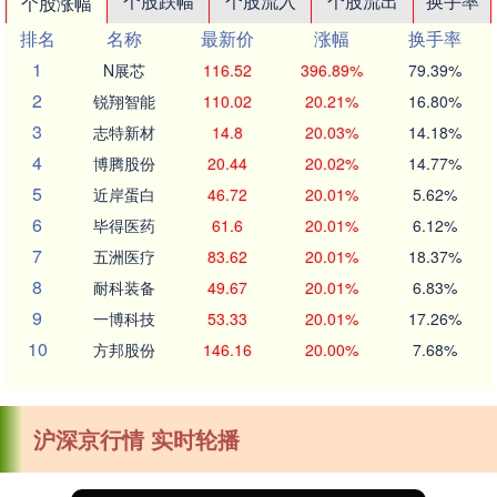
个股跌幅
个股流入
个股流出
换手率
个股涨幅
排名
名称
最新价
涨幅
换手率
1
N展芯
116.52
396.89%
79.39%
2
锐翔智能
110.02
20.21%
16.80%
3
志特新材
14.8
20.03%
14.18%
4
博腾股份
20.44
20.02%
14.77%
5
近岸蛋白
46.72
20.01%
5.62%
6
毕得医药
61.6
20.01%
6.12%
7
五洲医疗
83.62
20.01%
18.37%
8
耐科装备
49.67
20.01%
6.83%
9
一博科技
53.33
20.01%
17.26%
10
方邦股份
146.16
20.00%
7.68%
沪深京行情 实时轮播