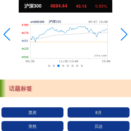
沪深300
4694.44
43.13
0.93%
话题标签
票房
8月
突然
贝达