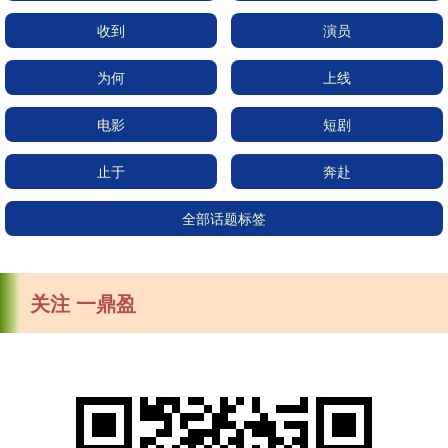
收到
演员
为何
上线
电影
短剧
止于
奔赴
全部话题标签
关注 一鼎盈