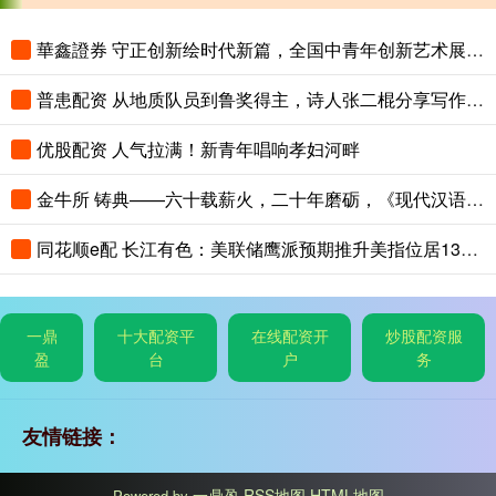
華鑫證券 守正创新绘时代新篇，全国中青年创新艺术展登陆中国美术馆
普患配资 从地质队员到鲁奖得主，诗人张二棍分享写作与人生：“因为苍天在上，我愿埋首人间”
优股配资 人气拉满！新青年唱响孝妇河畔
金牛所 铸典——六十载薪火，二十年磨砺，《现代汉语大词典》出版
同花顺e配 长江有色：美联储鹰派预期推升美指位居13个月高位 25日镍价或小跌
一鼎
十大配资平
在线配资开
炒股配资服
盈
台
户
务
友情链接：
一鼎盈
RSS地图
HTML地图
Powered by