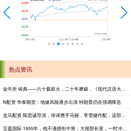
热点资讯
金牛所 铸典——六十载薪火，二十年磨砺，《现代汉语大词典》出版
N配资 华泰期货：地缘风险逐步出清 特朗普仍在强调降息
盒马配资 陈思诚导演，张译携手马丽，李雪健作配，这部刑侦大片票房要炸
宝盈国际 1955年，他不满授衔中将，大闹部长室，一时冲动，结果后悔一生_聂鹤亭_军衔_将领