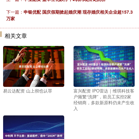
下一篇：
申银优配 国庆假期掀起婚庆潮 现存婚庆相关企业超157.3
万家
相关文章
易云达配资 山上彻也认罪
富兴配资 IPO雷达｜维琪科技客
户频繁“洗牌”，前员工实控2家
经销商，多款新原料仍未产生收
入