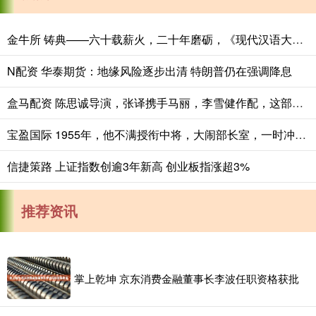
金牛所 铸典——六十载薪火，二十年磨砺，《现代汉语大词典》出版
N配资 华泰期货：地缘风险逐步出清 特朗普仍在强调降息
盒马配资 陈思诚导演，张译携手马丽，李雪健作配，这部刑侦大片票房要炸
宝盈国际 1955年，他不满授衔中将，大闹部长室，一时冲动，结果后悔一生_聂鹤亭_军衔_将领
信捷策路 上证指数创逾3年新高 创业板指涨超3%
推荐资讯
掌上乾坤 京东消费金融董事长李波任职资格获批