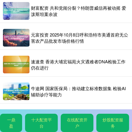
财富配资 共和党闹分裂？特朗普威信再被动摇 爱
泼斯坦案余波
元富投资 2025年10月8日呼和浩特市美通首府无公
害农产品批发市场价格行情
速速查 香港大埔宏福苑火灾遇难者DNA检验工作
仍在进行
牛途网 国家医保局：推动建立标准数据集 检验AI
辅助诊疗等能力
一鼎
十大配资平
在线配资开
炒股配资服
盈
台
户
务