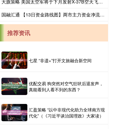
大旗策略 美国太空军将于下月发射X-37B空天飞机，执行第八次飞行任务_实验_航天器_技术
国融汇通 【13日资金路线图】两市主力资金净流出超20亿元 通信等行业实现净流入
推荐资讯
七星 “非遗+”打开文旅融合新空间
优配交易 狗突然对空气狂吠后退发声，
真能看到人看不到的东西？
汇盈策略 “以中非现代化助力全球南方现
代化”（《习近平谈治国理政》大家读）