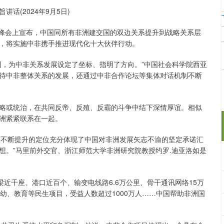
(2024年9月5日)
峰会上宣布，中国同所有非洲建交国的双边关系提升到战略关系层
，将实施中非携手推进现代化十大伙伴行动。
，为中非关系发展设定了坐标、指明了方向。”中国社会科学院西亚
待中非整体关系的发展，还通过中非合作论坛等集体对话机制不断
或统治，在共同反帝、反殖、反霸的斗争中结下深情厚谊。相似
洲紧紧联系在一起。
’，不断提升的定位充分体现了中国对非洲发展矢志不渝的坚定承诺汇
想。”马里前外交官、浙江师范大学非洲研究院教授约罗.迪亚洛如是
近千座、港口近百个、输变电线路6.6万公里、骨干通讯网络15万
幼、教育等民生项目，受益人数超过1000万人……中国帮助非洲国