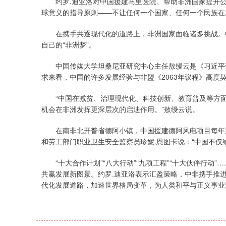
约罗.迪亚洛对中国援建马里医院、帮助非洲国家提升公
球意义的指导原则——不让任何一个国家、任何一个民族在
在携手共逐现代化的道路上，非洲国家面临诸多挑战。中
自己的“非洲梦”。
中国传媒大学坦桑尼亚研究中心主任敖缦云是《习近平谈
求来看，中国的许多发展经验与非盟《2063年议程》高度
“中国在减贫、治理现代化、科技创新、教育普及等方面
机会在非洲发挥更深层次的启迪作用。”敖缦云说。
在南非北开普省德阿小镇，中国援建德阿风电项目每年送出
和劳工部门职业卫生安全监察员珍妮.恩图卡说：“中国不仅
“十大合作计划”“八大行动”“九项工程”“十大伙伴行动
共赢发展新图景。约罗.迪亚洛表示汇盈策略，中非携手推
代化发展道路，加速世界格局变革，为人类和平与正义事业