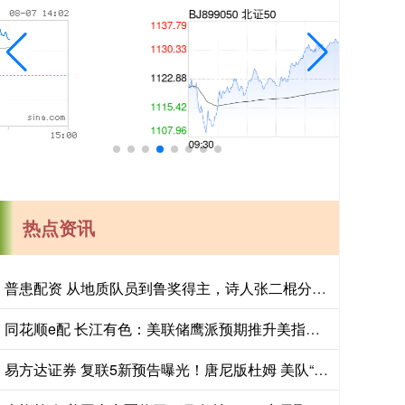
热点资讯
普患配资 从地质队员到鲁奖得主，诗人张二棍分享写作与人生：“因为苍天在上，我愿埋首人间”
同花顺e配 长江有色：美联储鹰派预期推升美指位居13个月高位 25日镍价或小跌
易方达证券 复联5新预告曝光！唐尼版杜姆 美队“重返青春”唤神锤