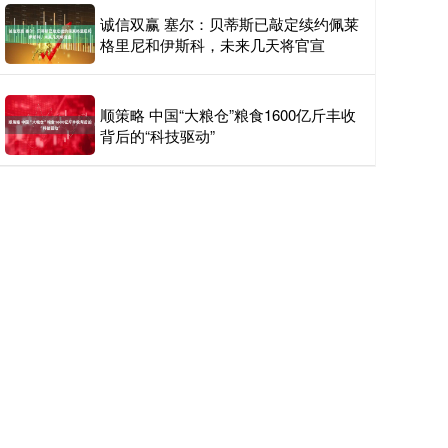
诚信双赢 塞尔：贝蒂斯已敲定续约佩莱
格里尼和伊斯科，未来几天将官宣
顺策略 中国“大粮仓”粮食1600亿斤丰收
背后的“科技驱动”