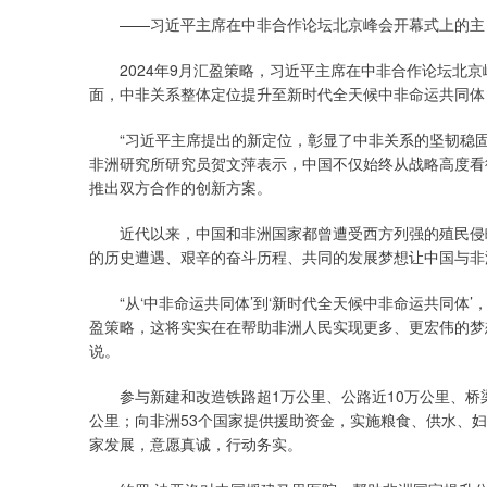
——习近平主席在中非合作论坛北京峰会开幕式上的主旨讲话
2024年9月汇盈策略，习近平主席在中非合作论坛北京
面，中非关系整体定位提升至新时代全天候中非命运共同体
“习近平主席提出的新定位，彰显了中非关系的坚韧稳固
非洲研究所研究员贺文萍表示，中国不仅始终从战略高度看
推出双方合作的创新方案。
近代以来，中国和非洲国家都曾遭受西方列强的殖民侵略
的历史遭遇、艰辛的奋斗历程、共同的发展梦想让中国与非
“从‘中非命运共同体’到‘新时代全天候中非命运共同体
盈策略，这将实实在在帮助非洲人民实现更多、更宏伟的梦
说。
参与新建和改造铁路超1万公里、公路近10万公里、桥梁
公里；向非洲53个国家提供援助资金，实施粮食、供水、妇
家发展，意愿真诚，行动务实。