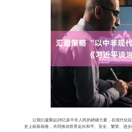
让我们凝聚起28亿多中非人民的磅礴力量，在现代化征
深证成指
14298.85
.61
0.73%
188.73
1
史上崭新画卷，共同推动世界走向和平、安全、繁荣、进步