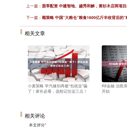
上一篇：
股莘配资 中建智地、越秀和解，黄杉木店两项
下一篇：
顺策略 中国“大粮仓”粮食1600亿斤丰收背后的“
相关文章
小麦策略 学汽修别再被“包就业”骗
K8金融 治
了！家长必看，选校记住这三点！
开始
相关评论
本文评分
*