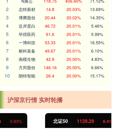
1
N展芯
118.75
406.40%
71.12%
2
志特新材
14.8
20.03%
13.69%
3
博腾股份
20.44
20.02%
14.35%
4
近岸蛋白
46.72
20.01%
5.46%
5
毕得医药
61.6
20.01%
5.99%
6
一博科技
53.33
20.01%
16.55%
7
耐科装备
49.67
20.01%
6.10%
8
南模生物
42.9
20.00%
4.83%
9
方邦股份
146.16
20.00%
6.66%
10
朗特智能
26.4
20.00%
15.17%
沪深京行情 实时轮播
北证50
1129.29
创
6.41
0.57%