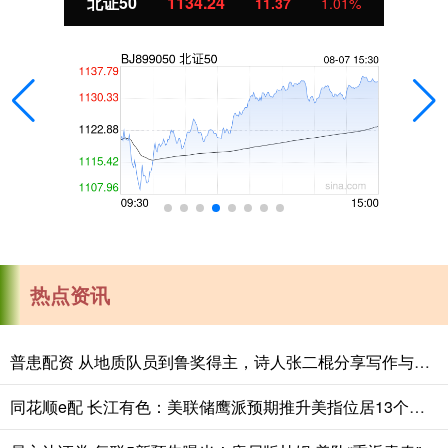
北证50
1134.24
11.37
1.01%
热点资讯
普患配资 从地质队员到鲁奖得主，诗人张二棍分享写作与人生：“因为苍天在上，我愿埋首人间”
同花顺e配 长江有色：美联储鹰派预期推升美指位居13个月高位 25日镍价或小跌