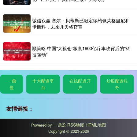
诚信双赢 塞尔：贝蒂斯已敲定续约佩莱格里尼和
伊斯科，未来几天将官宣
顺策略 中国“大粮仓”粮食1600亿斤丰收背后的“科
技驱动”
一鼎
十大配资平
在线配资开
炒股配资服
盈
台
户
务
友情链接：
一鼎盈
RSS地图
HTML地图
Powered by
Copyright
© 2023-2026