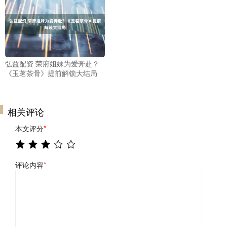
弘益配资 荣府姐妹为爱奔赴？
《玉茗茶骨》提前解锁大结局
相关评论
本文评分
*
评论内容
*