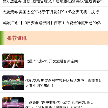
易方达证券 复联5新预告曝光！唐尼版杜姆 美队“重返青春”唤神锤
大旗策略 美国太空军将于下月发射X-37B空天飞机，执行第八次飞行任务_实验_航天器_技术
国融汇通 【13日资金路线图】两市主力资金净流出超20亿元 通信等行业实现净流入
推荐资讯
七星 “非遗+”打开文旅融合新空间
优配交易 狗突然对空气狂吠后退发声，真能看到
人看不到的东西？
汇盈策略 “以中非现代化助力全球南方现代
化”（《习近平谈治国理政》大家读）