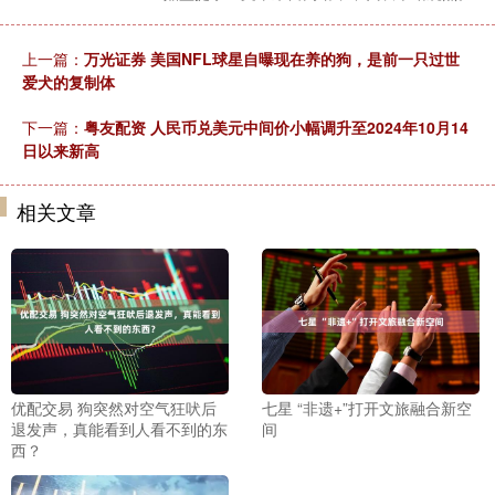
上一篇：
万光证券 美国NFL球星自曝现在养的狗，是前一只过世
爱犬的复制体
下一篇：
粤友配资 人民币兑美元中间价小幅调升至2024年10月14
日以来新高
相关文章
优配交易 狗突然对空气狂吠后
七星 “非遗+”打开文旅融合新空
退发声，真能看到人看不到的东
间
西？