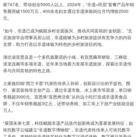
家747名、带动创业5000人以上。2024年，“非遗+民宿”套餐产品年销
售额突破1500万元，400余名妇女通过非遗体验岗位月均增收2500
元。
“如今，非遗已成为赋能乡村全面振兴、推动共同富裕的‘金钥匙’。”北
京旅游学会理事吴若山说，非遗能够为乡村旅游提供有竞争力的内容
支撑，助力打造以非遗体验为特色的乡村旅游目的地。
湖北省宣恩县是一个多民族聚居的小城，有宣恩薅草锣鼓、三棒鼓、
滚龙连厢等多项非遗。近年来当地着力发展非遗旅游，探索出非遗传
承与共同富裕的特色之路。
土家族织锦“西兰卡普”代表性传承人孙莉，创新设计出的手提包、围
巾、家居装饰等文创产品，通过非遗市集、水上夜市等渠道，单日销
售额超3000元。宣恩将“宣恩烤活鱼”从街边小吃打造成非遗美食品
牌，不仅年销售额超3亿元，还带动养殖、加工等上下游产业链就业超
万人。
“展望未来七星，科技赋能非遗产品迭代创新将成为显著发展特征，如
依托数字云端建立“非遗数字博物馆”，非遗代表性传承人可依托数字
工具包，将独特的非遗技艺转化为数字沉浸式体验、数字藏品等新业