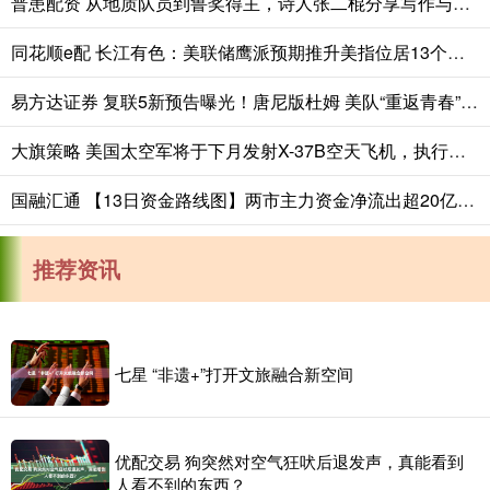
普患配资 从地质队员到鲁奖得主，诗人张二棍分享写作与人生：“因为苍天在上，我愿埋首人间”
同花顺e配 长江有色：美联储鹰派预期推升美指位居13个月高位 25日镍价或小跌
易方达证券 复联5新预告曝光！唐尼版杜姆 美队“重返青春”唤神锤
大旗策略 美国太空军将于下月发射X-37B空天飞机，执行第八次飞行任务_实验_航天器_技术
国融汇通 【13日资金路线图】两市主力资金净流出超20亿元 通信等行业实现净流入
推荐资讯
七星 “非遗+”打开文旅融合新空间
优配交易 狗突然对空气狂吠后退发声，真能看到
人看不到的东西？