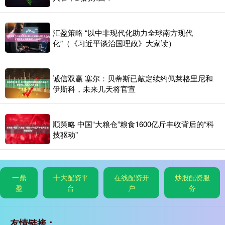
汇盈策略 “以中非现代化助力全球南方现代
化”（《习近平谈治国理政》大家读）
诚信双赢 塞尔：贝蒂斯已敲定续约佩莱格里尼和
伊斯科，未来几天将官宣
顺策略 中国“大粮仓”粮食1600亿斤丰收背后的“科
技驱动”
一鼎
十大配资平
在线配资开
炒股配资服
盈
台
户
务
友情链接：