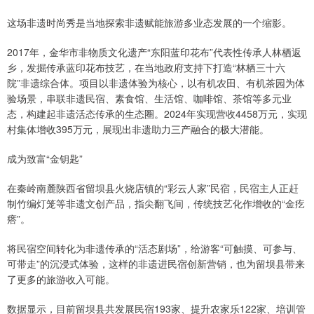
这场非遗时尚秀是当地探索非遗赋能旅游多业态发展的一个缩影。
2017年，金华市非物质文化遗产“东阳蓝印花布”代表性传承人林栖返
乡，发掘传承蓝印花布技艺，在当地政府支持下打造“林栖三十六
院”非遗综合体。项目以非遗体验为核心，以有机农田、有机茶园为体
验场景，串联非遗民宿、素食馆、生活馆、咖啡馆、茶馆等多元业
态，构建起非遗活态传承的生态圈。2024年实现营收4458万元，实现
村集体增收395万元，展现出非遗助力三产融合的极大潜能。
成为致富“金钥匙”
在秦岭南麓陕西省留坝县火烧店镇的“彩云人家”民宿，民宿主人正赶
制竹编灯笼等非遗文创产品，指尖翻飞间，传统技艺化作增收的“金疙
瘩”。
将民宿空间转化为非遗传承的“活态剧场”，给游客“可触摸、可参与、
可带走”的沉浸式体验，这样的非遗进民宿创新营销，也为留坝县带来
了更多的旅游收入可能。
数据显示，目前留坝县共发展民宿193家、提升农家乐122家、培训管