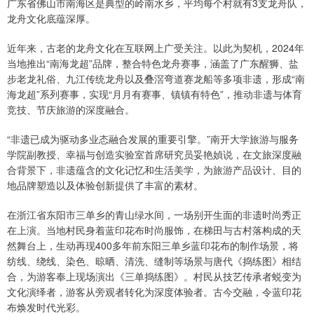
广东省佛山市南海区是典型的岭南水乡，平均每个村就有3支龙舟队，
龙舟文化底蕴深厚。
近年来，古老的龙舟文化在互联网上广受关注。以此为契机，2024年
当地推出“南海龙超”品牌，整合特色龙舟赛事，涵盖了广东醒狮、盐
步老龙礼俗、九江传统龙舟以及叠滘弯道赛龙船等多项非遗，形成“南
海龙超”系列赛事，实现“月月有赛事、镇镇有特色”，推动非遗与体育
竞技、节庆旅游的深度融合。
“非遗已成为驱动多业态融合发展的重要引擎。”南开大学旅游与服务
学院副教授、幸福与创造实验室首席研究员妥艳媜说，在文旅深度融
合背景下，非遗蕴含的文化记忆和生活美学，为旅游产品设计、目的
地品牌塑造以及体验创新提供了丰富的素材。
在浙江省东阳市三单乡的青山绿水间，一场别开生面的非遗时尚秀正
在上演。当地村民身着蓝印花布时尚服饰，在梯田与古村落构成的天
然舞台上，生动再现400多年前东阳三单乡蓝印花布的制作场景，将
纺线、绕线、染色、晾晒、清洗、缝制等场景与唐代《捣练图》相结
合，为游客奉上现场演出《三单捣练图》。村民从技艺传承者蜕变为
文化演绎者，游客从旁观者转化为深度体验者。古今交融，令蓝印花
布焕发时代光彩。