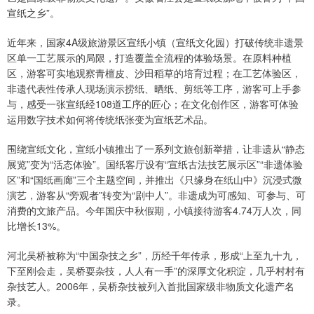
宣纸之乡”。
近年来，国家4A级旅游景区宣纸小镇（宣纸文化园）打破传统非遗景
区单一工艺展示的局限，打造覆盖全流程的体验场景。在原料种植
区，游客可实地观察青檀皮、沙田稻草的培育过程；在工艺体验区，
非遗代表性传承人现场演示捞纸、晒纸、剪纸等工序，游客可上手参
与，感受一张宣纸经108道工序的匠心；在文化创作区，游客可体验
运用数字技术如何将传统纸张变为宣纸艺术品。
围绕宣纸文化，宣纸小镇推出了一系列文旅创新举措，让非遗从“静态
展览”变为“活态体验”。国纸客厅设有“宣纸古法技艺展示区”“非遗体验
区”和“国纸画廊”三个主题空间，并推出《只缘身在纸山中》沉浸式微
演艺，游客从“旁观者”转变为“剧中人”。非遗成为可感知、可参与、可
消费的文旅产品。今年国庆中秋假期，小镇接待游客4.74万人次，同
比增长13%。
河北吴桥被称为“中国杂技之乡”，历经千年传承，形成“上至九十九，
下至刚会走，吴桥耍杂技，人人有一手”的深厚文化积淀，几乎村村有
杂技艺人。2006年，吴桥杂技被列入首批国家级非物质文化遗产名
录。