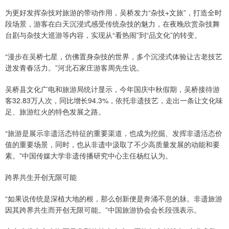
为更好发挥杂技对旅游的带动作用，吴桥发力“杂技+文旅”，打造全时
段场景，游客在白天沉浸式感受传统杂技的魅力，在夜晚欣赏杂技舞
台剧与杂技大巡游等内容，实现从“看热闹”到“品文化”的转变。
“漫步在吴桥七星，仿佛置身杂技的世界，多个沉浸式体验让古老技艺
迸发青春活力。”河北石家庄游客周先生说。
吴桥县文化广电和旅游局统计显示，今年国庆中秋假期，吴桥接待游
客32.83万人次，同比增长94.3%，依托非遗技艺，走出一条让文化味
足、旅游红火的特色发展之路。
“旅游是展示非遗活态特征的重要渠道，也成为挖掘、发挥非遗活态价
值的重要场景，同时，也从非遗中汲取了不少高质量发展的动能和要
素。”中国传媒大学非遗传播研究中心主任杨红认为。
跨界共生开创无限可能
“如果说传统是深植大地的根，那么创新便是奔涌不息的脉。非遗旅游
因其跨界共生而开创无限可能。”中国旅游协会会长段强表示。