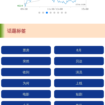
话题标签
票房
8月
突然
贝达
收到
演员
为何
上线
电影
短剧