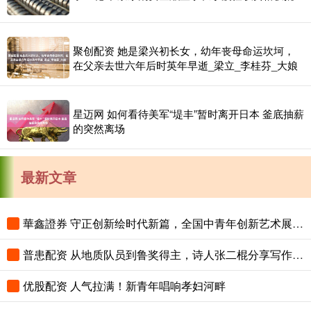
聚创配资 她是梁兴初长女，幼年丧母命运坎坷，
在父亲去世六年后时英年早逝_梁立_李桂芬_大娘
星迈网 如何看待美军“堤丰”暂时离开日本 釜底抽薪
的突然离场
最新文章
華鑫證券 守正创新绘时代新篇，全国中青年创新艺术展登陆中国美术馆
普患配资 从地质队员到鲁奖得主，诗人张二棍分享写作与人生：“因为苍天在上，我愿埋首人间”
优股配资 人气拉满！新青年唱响孝妇河畔