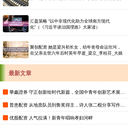
汇盈策略 “以中非现代化助力全球南方现代
化”（《习近平谈治国理政》大家读）
聚创配资 她是梁兴初长女，幼年丧母命运坎坷，
在父亲去世六年后时英年早逝_梁立_李桂芬_大娘
最新文章
華鑫證券 守正创新绘时代新篇，全国中青年创新艺术展登陆中国美术馆
普患配资 从地质队员到鲁奖得主，诗人张二棍分享写作与人生：“因为苍天在上，我愿埋首人间”
优股配资 人气拉满！新青年唱响孝妇河畔