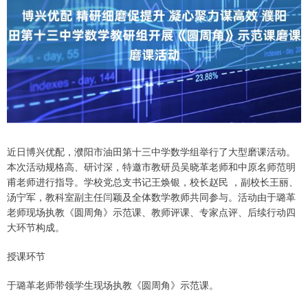
近日博兴优配，濮阳市油田第十三中学数学组举行了大型磨课活动。
本次活动规格高、研讨深，特邀市教研员吴晓革老师和中原名师范明
甫老师进行指导。学校党总支书记王焕银，校长赵民 ，副校长王丽、
汤宁军，教科室副主任闫颖及全体数学教师共同参与。活动由于璐革
老师现场执教《圆周角》示范课、教师评课、专家点评、后续行动四
大环节构成。
授课环节
于璐革老师带领学生现场执教《圆周角》示范课。