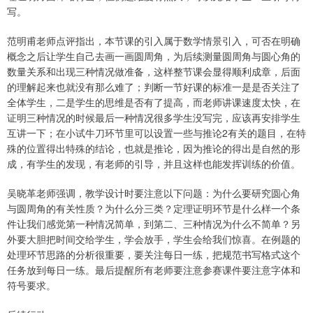
写。
范明甫老师点评指出，本节课的引入属于数学情景引入，可否在明确
概念之后让学生自己去画一画圆周角，为后续测量圆周角与圆心角的
数量关系和出现三种情况做准备，这样整节课会显得顺利成章，后面
的理解起来也就没有那么难了；判断一节好课的标准一是是否关注了
全体学生，二是学生的思维是否有了提高，而老师讲课速度太快，在
证明三种情况的时候最后一种情况很多学生没写完，应该再安排学生
互讲一下；在小试牛刀环节里可以设置一些与推论2有关的题目，在特
殊的位置得出特殊的结论，也就是推论，因为推论的得出是自然的形
成，有学生的发现，有老师的引导，并且这样也能发挥训练的价值。
吴晓革老师强调，教学设计时要注意以下问题：为什么要研究圆心角
与圆周角的有关性质？为什么分三类？定理证明环节是什么样一个条
件让我们感觉第一种情况简单，到第二、三种情况为什么不简单？另
外要大胆把时间交给学生，学会放手，学生会给我们惊喜。在例题的
处理环节思路的分析很重要，要关注每日一练，把规范书写格式这个
任务放到每日一练。最后提醒所有老师要注意参赛课件要注意字体和
符号要求。