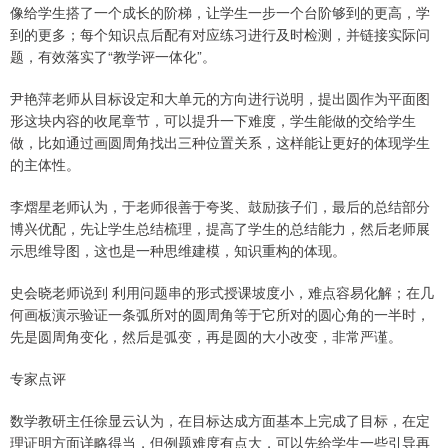
像给学生搭了一个成长的阶梯，让学生一步一个台阶够到的更高，学
到的更多；每个知识点后配有对应练习进行及时检测，并链接实际问
题，有效落实了“教学评一体化”。
尹艳萍老师从目标设定和大单元的方向进行说明，提出圆作为平面图
形这块内容的收尾章节，可以提升一下难度，学生能做的交给学生
做，比如通过画圆周角找出三种位置关系，这样能让更好的体现学生
的主体性。
李熠星老师认为，于老师很善于夸奖、鼓励孩子们，最后的总结部分
博兴优配，先让学生总结梳理，提高了学生的总结能力，然后老师展
示思维导图，这也是一种思维建模，知识重构的体现。
史会晓老师说到 利用问题串的形式授课坡度小，难点容易化解；在几
何画板演示验证一条弧所对的圆周角等于它所对的圆心角的一半时，
先是圆周角变化，然后是弧变，再是圆的大小改变，非常严谨。
专家点评
数学教研主任徐显云认为，在目标达成方面基本上完成了目标，在定
理证明方面详略得当，但例题难度有点大，可以先给学生一些引导再