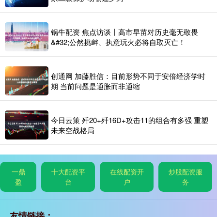
锅牛配资 焦点访谈丨高市早苗对历史毫无敬畏
&#32;公然挑衅、执意玩火必将自取灭亡！
创通网 加藤胜信：目前形势不同于安倍经济学时
期 当前问题是通胀而非通缩
今日云策 歼20+歼16D+攻击11的组合有多强 重塑
未来空战格局
一鼎
十大配资平
在线配资开
炒股配资服
盈
台
户
务
友情链接：