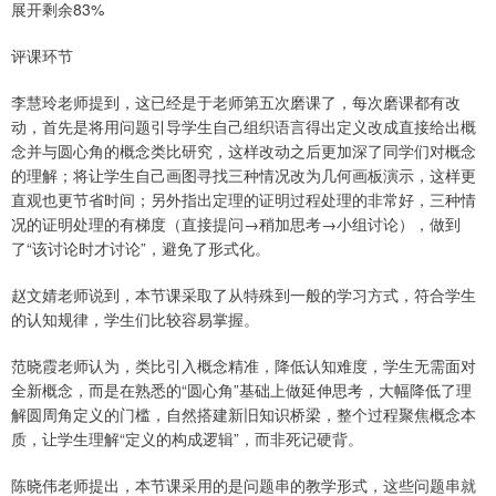
展开剩余83%
评课环节
李慧玲老师提到，这已经是于老师第五次磨课了，每次磨课都有改
动，首先是将用问题引导学生自己组织语言得出定义改成直接给出概
念并与圆心角的概念类比研究，这样改动之后更加深了同学们对概念
的理解；将让学生自己画图寻找三种情况改为几何画板演示，这样更
直观也更节省时间；另外指出定理的证明过程处理的非常好，三种情
况的证明处理的有梯度（直接提问→稍加思考→小组讨论），做到
了“该讨论时才讨论”，避免了形式化。
赵文婧老师说到，本节课采取了从特殊到一般的学习方式，符合学生
的认知规律，学生们比较容易掌握。
范晓霞老师认为，类比引入概念精准，降低认知难度，学生无需面对
全新概念，而是在熟悉的“圆心角”基础上做延伸思考，大幅降低了理
解圆周角定义的门槛，自然搭建新旧知识桥梁，整个过程聚焦概念本
质，让学生理解“定义的构成逻辑”，而非死记硬背。
陈晓伟老师提出，本节课采用的是问题串的教学形式，这些问题串就