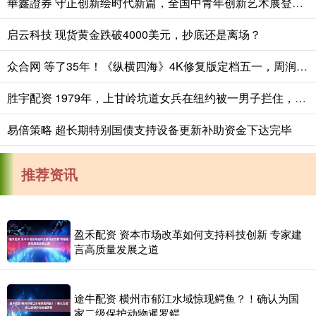
華鑫證券 守正创新绘时代新篇，全国中青年创新艺术展登陆中国美术馆
启云科技 现货黄金跌破4000美元，抄底还是离场？
众合网 等了35年！《纵横四海》4K修复版定档五一，周润发张国荣钟楚红绝版同框
胜宇配资 1979年，上甘岭坑道女兵在纽约被一男子拦住，“我是你战俘”_詹姆斯_美军_审讯
易倍策略 超长期特别国债支持设备更新补助资金下达完毕
推荐资讯
盈禾配资 资本市场改革如何支持科技创新 专家建
言高质量发展之道
途牛配资 横州市郁江水域惊现鳄鱼？！确认为国
家二级保护动物暹罗鳄