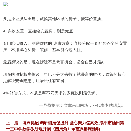
要是原址没法重建，就换其他区域的房子，按等价置换。
4. 实物安置：直接给安置房，刚需兜底
专门给低收入、刚需群体的 兜底方案：直接分配一套配套齐全的安置
房，不用操心买房、装修，基本能拎包入住。
最后想说的是，现在拆迁不是暴富机会，适合自己才最好
现在的预制板房拆改，早已不是过去拆了就暴富的时代，政策的核心
是解决安全隐患，让居民住有宜居。
4种补偿方式，本质是帮不同需求的家庭找到最优解。
一鼎盈提示：文章来自网络，不代表本站观点。
上一篇：
博兴优配 精研细磨促提升 凝心聚力谋高效 濮阳市油田第
十三中学数学教研组开展《圆周角》示范课磨课活动