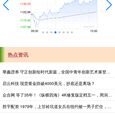
热点资讯
華鑫證券 守正创新绘时代新篇，全国中青年创新艺术展登陆中国美术馆
启云科技 现货黄金跌破4000美元，抄底还是离场？
众合网 等了35年！《纵横四海》4K修复版定档五一，周润发张国荣钟楚红绝版同框
胜宇配资 1979年，上甘岭坑道女兵在纽约被一男子拦住，“我是你战俘”_詹姆斯_美军_审讯