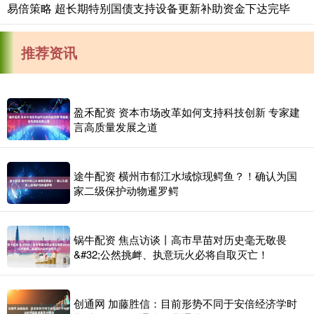
易倍策略 超长期特别国债支持设备更新补助资金下达完毕
推荐资讯
盈禾配资 资本市场改革如何支持科技创新 专家建
言高质量发展之道
途牛配资 横州市郁江水域惊现鳄鱼？！确认为国
家二级保护动物暹罗鳄
锅牛配资 焦点访谈丨高市早苗对历史毫无敬畏
&#32;公然挑衅、执意玩火必将自取灭亡！
创通网 加藤胜信：目前形势不同于安倍经济学时