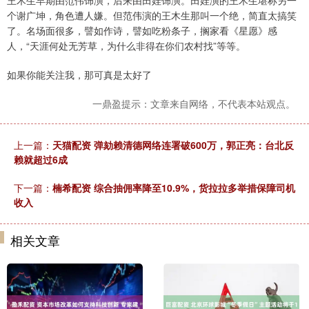
王木生早期由范伟饰演，后来由田娃饰演。田娃演的王木生堪称另一
个谢广坤，角色遭人嫌。但范伟演的王木生那叫一个绝，简直太搞笑
了。名场面很多，譬如作诗，譬如吃粉条子，搁家看《星愿》感
人，“天涯何处无芳草，为什么非得在你们农村找”等等。
如果你能关注我，那可真是太好了
一鼎盈提示：文章来自网络，不代表本站观点。
上一篇：
天猫配资 弹劾赖清德网络连署破600万，郭正亮：台北反
赖就超过6成
下一篇：
楠希配资 综合抽佣率降至10.9%，货拉拉多举措保障司机
收入
相关文章