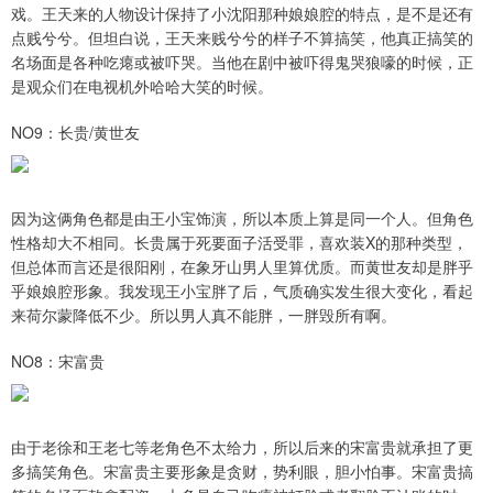
戏。王天来的人物设计保持了小沈阳那种娘娘腔的特点，是不是还有
点贱兮兮。但坦白说，王天来贱兮兮的样子不算搞笑，他真正搞笑的
名场面是各种吃瘪或被吓哭。当他在剧中被吓得鬼哭狼嚎的时候，正
是观众们在电视机外哈哈大笑的时候。
NO9：长贵/黄世友
因为这俩角色都是由王小宝饰演，所以本质上算是同一个人。但角色
性格却大不相同。长贵属于死要面子活受罪，喜欢装X的那种类型，
但总体而言还是很阳刚，在象牙山男人里算优质。而黄世友却是胖乎
乎娘娘腔形象。我发现王小宝胖了后，气质确实发生很大变化，看起
来荷尔蒙降低不少。所以男人真不能胖，一胖毁所有啊。
NO8：宋富贵
由于老徐和王老七等老角色不太给力，所以后来的宋富贵就承担了更
多搞笑角色。宋富贵主要形象是贪财，势利眼，胆小怕事。宋富贵搞