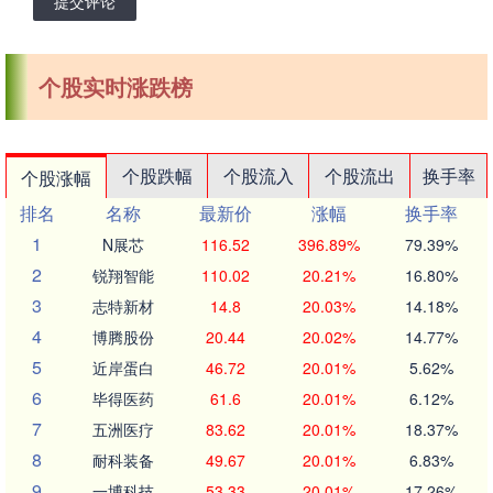
提交评论
个股实时涨跌榜
个股跌幅
个股流入
个股流出
换手率
个股涨幅
排名
名称
最新价
涨幅
换手率
1
N展芯
116.52
396.89%
79.39%
2
锐翔智能
110.02
20.21%
16.80%
3
志特新材
14.8
20.03%
14.18%
4
博腾股份
20.44
20.02%
14.77%
5
近岸蛋白
46.72
20.01%
5.62%
6
毕得医药
61.6
20.01%
6.12%
7
五洲医疗
83.62
20.01%
18.37%
8
耐科装备
49.67
20.01%
6.83%
9
一博科技
53.33
20.01%
17.26%