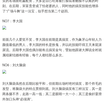
笑的名场面乾鑫配资，大多是自己吃瘪被打脸或者翻脸不认账的时
刻。在后期，宋富贵变成了怕老婆的人，同时他的搞笑技能也增添
了“广场斗舞”这一法宝，似乎想当第二个赵四。
NO7：李大国
前面几个人爱笑不笑，李大国在前期是真搞笑，作为象牙山年轻人力
颜值最低的男人，李大国的特长是扮鬼，并以此技能吓得王天来屁滚
尿流。后期李大国也偶尔能有点搞笑金句，譬如他跟谢大脚说全村就
属咱家结婚有经验，每个人都结那么多次。
NO6：刘大脑袋
刘大脑袋虽然在后期比较平和，但前期出场时绝对搞笑，那个炸毛的
发型，将脑袋大的特点贯彻到底。刘大脑袋搞笑有三样法宝，其一是
两条腿不齐，走路一高一低；其二是眼睛一大一小；其三是偷奸耍滑
外加口头禅“必须滴”。