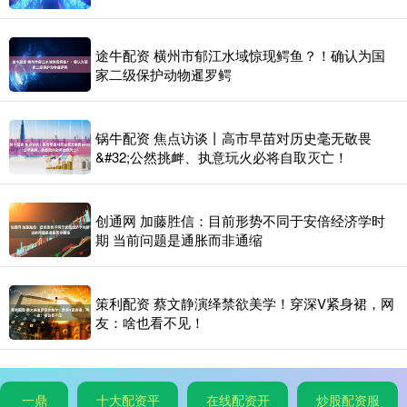
途牛配资 横州市郁江水域惊现鳄鱼？！确认为国
家二级保护动物暹罗鳄
锅牛配资 焦点访谈丨高市早苗对历史毫无敬畏
&#32;公然挑衅、执意玩火必将自取灭亡！
创通网 加藤胜信：目前形势不同于安倍经济学时
期 当前问题是通胀而非通缩
策利配资 蔡文静演绎禁欲美学！穿深V紧身裙，网
友：啥也看不见！
一鼎
十大配资平
在线配资开
炒股配资服