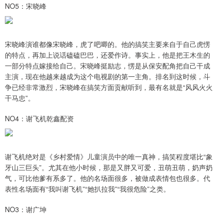
NO5：宋晓峰
宋晓峰演谁都像宋晓峰，虎了吧唧的。他的搞笑主要来自于自己虎愣
的特点，再加上说话磕磕巴巴，还爱作诗。事实上，他是把王木生的
一部分特点嫁接给自己。宋晓峰挺励志，愣是从保安配角把自己干成
主演，现在他越来越成为这个电视剧的第一主角。排名到这时候，斗
争已经非常激烈，宋晓峰在搞笑方面贡献听到，最有名就是“风风火火
干马忠”。
NO4：谢飞机乾鑫配资
谢飞机绝对是《乡村爱情》儿童演员中的唯一真神，搞笑程度堪比“象
牙山三巨头”。尤其在他小时候，那是又胖又可爱，丑萌丑萌，奶声奶
气，可比他爹有系多了。他的名场面很多，被做成表情包也很多。代
表性名场面有“我叫谢飞机”“她扒拉我”“我很危险”之类。
NO3：谢广坤