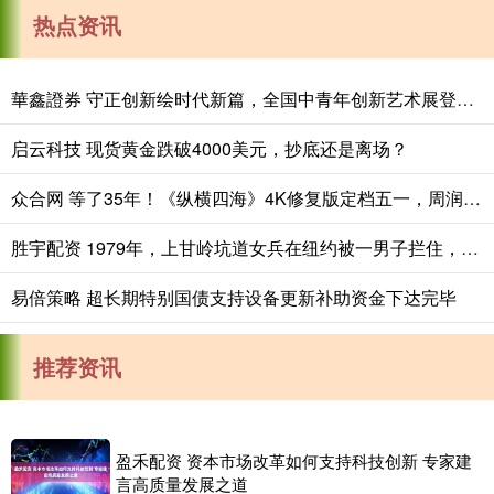
热点资讯
華鑫證券 守正创新绘时代新篇，全国中青年创新艺术展登陆中国美术馆
启云科技 现货黄金跌破4000美元，抄底还是离场？
众合网 等了35年！《纵横四海》4K修复版定档五一，周润发张国荣钟楚红绝版同框
胜宇配资 1979年，上甘岭坑道女兵在纽约被一男子拦住，“我是你战俘”_詹姆斯_美军_审讯
易倍策略 超长期特别国债支持设备更新补助资金下达完毕
推荐资讯
盈禾配资 资本市场改革如何支持科技创新 专家建
言高质量发展之道