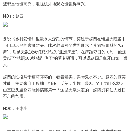
些都是他也高兴，电视机外地观众也觉得高兴。
NO1：赵四
要说《乡村爱情》里最令人深刻的情节，莫过于赵四在镇里大院当中
与门卫老严的巅峰对决。此次赵四向全世界展示了其独特鬼魅的“街
舞”，后被无数观众们戏成他为“亚洲舞王”。在舞蹈夺目的同时，他还
贡献了“就照500块钱削他了”的著名狠话，可以说赵四是象牙山第一狠
人。
赵四的性格属于蔫坏蔫坏的，看着老实，实际鬼水不少。赵四的搞笑
才能，主要来自于脸抽、拘谨，反差，街舞、装X。至于为什么象牙
山三巨头里赵四能排搞笑第一？这是天赋决定的，赵四拥有让人过目
不忘的气质。
NO0：王木生