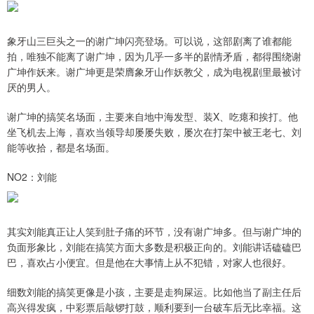
象牙山三巨头之一的谢广坤闪亮登场。可以说，这部剧离了谁都能
拍，唯独不能离了谢广坤，因为几乎一多半的剧情矛盾，都得围绕谢
广坤作妖来。谢广坤更是荣膺象牙山作妖教父，成为电视剧里最被讨
厌的男人。
谢广坤的搞笑名场面，主要来自地中海发型、装X、吃瘪和挨打。他
坐飞机去上海，喜欢当领导却屡屡失败，屡次在打架中被王老七、刘
能等收拾，都是名场面。
NO2：刘能
其实刘能真正让人笑到肚子痛的环节，没有谢广坤多。但与谢广坤的
负面形象比，刘能在搞笑方面大多数是积极正向的。刘能讲话磕磕巴
巴，喜欢占小便宜。但是他在大事情上从不犯错，对家人也很好。
细数刘能的搞笑更像是小孩，主要是走狗屎运。比如他当了副主任后
高兴得发疯，中彩票后敲锣打鼓，顺利要到一台破车后无比幸福。这