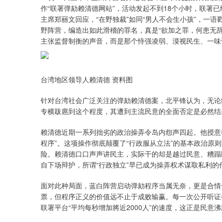
作“联署弹劾赖清德网站”，活动发起不到18个小时，联署已
主席郑丽文回应，“在野独裁”如同“男人不会生小孩”，一
野阵营，编造出如此滑稽的罪名，真是“欲加之罪，何患无
主张监督制衡的声音，而是那个恃强凌弱、漠视民生、一味谋
台湾地区领导人赖清德 资料图
针对台湾社会广泛关注的弹劾赖清德案，北平锋认为，无论
专横跋扈到这个程度，其遭到主流民意的全面否定是必然结
赖清德近期一系列拙劣的政治操弄令岛内怨声四起。他授意行
程序”。这项操作彻底颠覆了“行政服从立法”的基本政治原
险。赖清德口口声声讲民主，实际干的却是越过民意、糟蹋民
自下场辩护，所谓“行政独立”早已成为操弄权术谋取私利的
面对此种局面，蓝白阵营启动弹劾程序当属无奈，更是合情
票，但程序正义的价值远不止于成败输赢。每一次公开听证
联署平台“平均每秒增加將近2000人”的速度，这正是民意