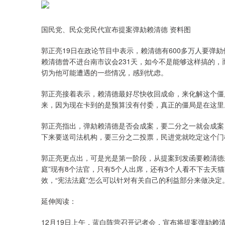
国民党、民众党民代宣布提案弹劾赖清德 资料图
郭正亮19日在政论节目中表示，赖清德有600多万人要弹
赖清德曾不进台南市议会231天，如今不是能够这样搞的
切为他可能遭遇的一些情况，感到忧虑。
郭正亮接着表示，赖清德最好尽快收回成命，来化解这个僵
来，因为现在卡到的是预算没有付委，真正的僵局是在这里
郭正亮指出，弹劾赖清德是否会成案，要二分之一就会成案
下来要送司法机构，要三分之二投票，民进党就吃定这个门
郭正亮更点出，可是光是第一阶段，从提案到发函要赖清德
庭”现有8个法官，只有5个人出席，还有3个人看不下去天
效，“宪法法庭”怎么可以针对有关自己的利益部分来做决定
延伸阅读：
12月19日上午，蓝白阵营召开记者会，宣布将提案弹劾赖