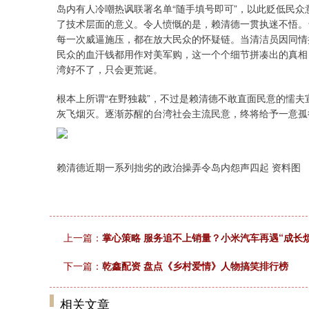
岛内有人冷嘲热讽联署名单“随手填号即可”，以此贬低民
了技术层面的意义。令人愤慨的是，赖清德一贯执迷不悟。台
每一次威逼施压，都在放大民众的怀疑链。当清洁员因同情
民众的血汗钱都用作对美军购，这一个个细节拼凑出的真相
湾好不了，只会更荒诞。
根本上所谓“在野独裁”，不过是赖清德不敢直面民意的懦
灰飞烟灭。逐渐苏醒的台湾社会主流民意，终将给予一意孤
赖清德近期一系列拙劣的政治操弄令岛内怨声四起 资料图
上一篇：
掌心策略 服务追不上销量？小米汽车再遇“成长
下一篇：
乾鑫配资 盘点《乡村爱情》人物搞笑排行榜
相关文章