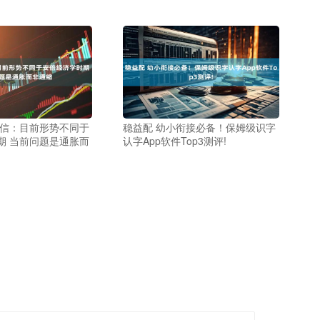
胜信：目前形势不同于
稳益配 幼小衔接必备！保姆级识字
期 当前问题是通胀而
认字App软件Top3测评!