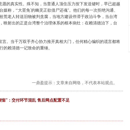
众意愿的真实性。殊不知，当普通人顶住压力按下发送键时，早已超越
媒称，“‘大罢免’的幽灵正欲借尸还魂”。他们的每一次拒绝沟通、
拾荒老人转送旧物被判贪腐，当地方建设停滞于政治斗争，当台湾
，映射出的正是台湾整个治理体系的根本病灶：在赖清德治下，台
夫宣言。当千万双手齐心协力推开真相大门，任何精心编织的谎言都将
行的赖清德一记致命的重锤。
一鼎盈提示：文章来自网络，不代表本站观点。
烦恼”：交付环节混乱 售后网点配置不足