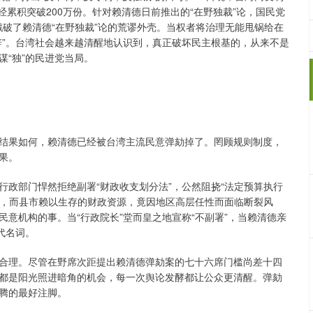
经累积突破200万份。针对赖清德日前推出的“在野独裁”论，国民党
语戳破了赖清德“在野独裁”论的荒谬外壳。当权者将治理无能甩锅给在
辞”。台湾社会越来越清醒地认识到，真正破坏民主根基的，从来不是
“独”的民进党当局。
结果如何，赖清德已经被台湾主流民意弹劾掉了。罔顾规则制度，
果。
政部门悍然拒绝副署“财政收支划分法”，公然阻挠“法定预算执行
则，而县市赖以生存的财政资源，竟因地区高层任性而面临断裂风
意机构的事。当“行政院长”堂而皇之地宣称“不副署”，当赖清德亲
代名词。
合理。尽管在野席次距提出赖清德弹劾案的七十六席门槛尚差十四
都是阳光照进暗角的机会，每一次舆论发酵都让公众更清醒。弹劾
沸腾的最好注脚。