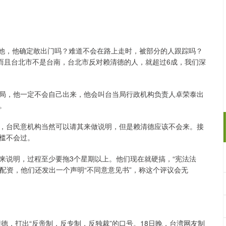
劾他，他确定敢出门吗？难道不会在路上走时，被部分的人跟踪吗？
，而且台北市不是台南，台北市反对赖清德的人，就超过6成，我们深
局，他一定不会自己出来，他会叫台当局行政机构负责人卓荣泰出
。
，台民意机构当然可以请其来做说明，但是赖清德应该不会来。接
槛不会过。
来说明，过程至少要拖3个星期以上。他们现在就硬搞，“宪法法
猫配资，他们还发出一个声明“不同意意见书”，称这个评议会无
。
清德，打出“反帝制，反专制，反独裁”的口号。18日晚，台湾网友制