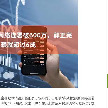
提案弹劾赖清德天猫配资，场外同步出现的“弹劾赖清德”网络连署，
沪深300
4694.44
.42%
43.13
0.93%
人要弹劾他，他确定敢出门吗？在台北市反对赖清德的人就超过6成。