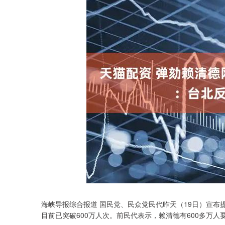
海峡导报综合报道 国民党、民众党民代昨天（19日）宣布
深证成指
14311.01
.68
1.02%
200.89
1
目前已突破600万人次。前民代表示，赖清德有600多万