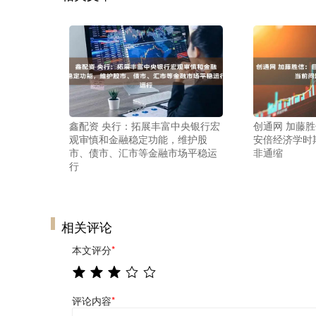
鑫配资 央行：拓展丰富中央银行宏
创通网 加藤
观审慎和金融稳定功能，维护股
安倍经济学时
市、债市、汇市等金融市场平稳运
非通缩
行
相关评论
本文评分
*
评论内容
*