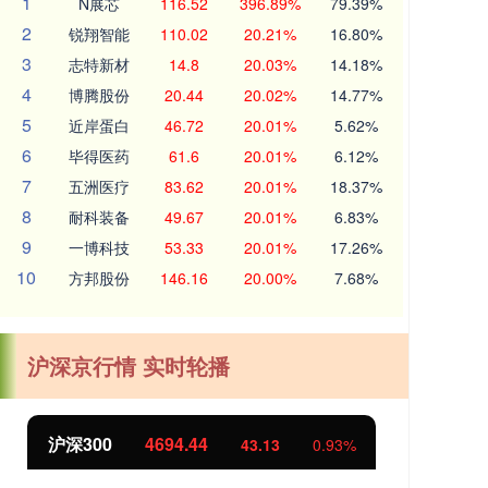
1
N展芯
116.52
396.89%
79.39%
2
锐翔智能
110.02
20.21%
16.80%
3
志特新材
14.8
20.03%
14.18%
4
博腾股份
20.44
20.02%
14.77%
5
近岸蛋白
46.72
20.01%
5.62%
6
毕得医药
61.6
20.01%
6.12%
7
五洲医疗
83.62
20.01%
18.37%
8
耐科装备
49.67
20.01%
6.83%
9
一博科技
53.33
20.01%
17.26%
10
方邦股份
146.16
20.00%
7.68%
沪深京行情 实时轮播
北证50
1134.24
创
11.37
1.01%