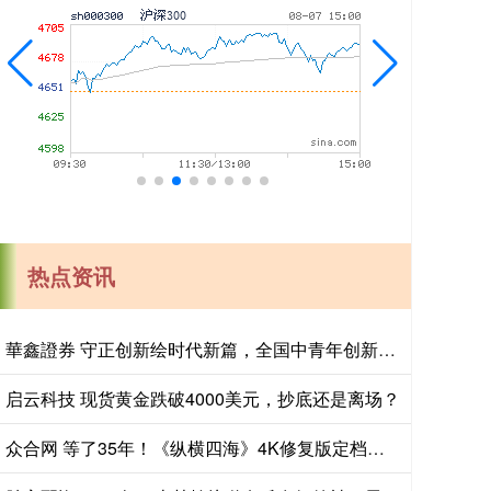
热点资讯
華鑫證券 守正创新绘时代新篇，全国中青年创新艺术展登陆中国美术馆
启云科技 现货黄金跌破4000美元，抄底还是离场？
众合网 等了35年！《纵横四海》4K修复版定档五一，周润发张国荣钟楚红绝版同框