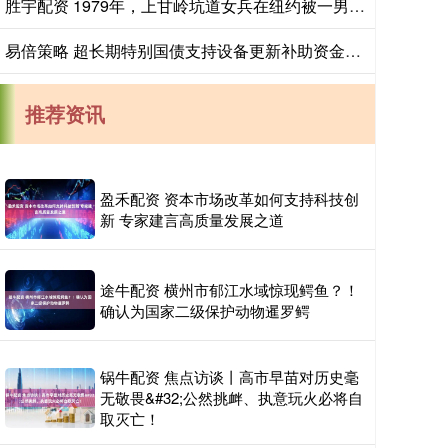
胜宇配资 1979年，上甘岭坑道女兵在纽约被一男子拦住，“我是你战俘”_詹姆斯_美军_审讯
易倍策略 超长期特别国债支持设备更新补助资金下达完毕
推荐资讯
盈禾配资 资本市场改革如何支持科技创
新 专家建言高质量发展之道
途牛配资 横州市郁江水域惊现鳄鱼？！
确认为国家二级保护动物暹罗鳄
锅牛配资 焦点访谈丨高市早苗对历史毫
无敬畏&#32;公然挑衅、执意玩火必将自
取灭亡！