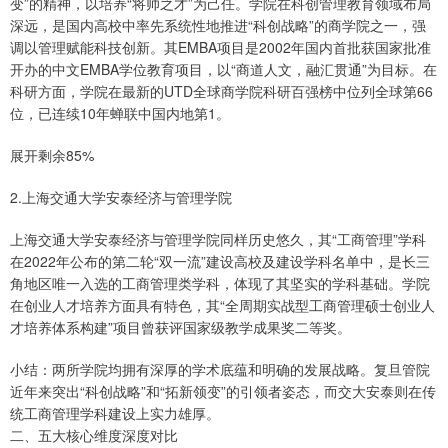
变”的精神，以培养“将帅之才”为己任。学院在科创管理教育领域布局
深远，是国内高校中率先系统性地推进“科创战略”的商学院之一，强
调以管理赋能科技创新。其EMBA项目是2002年国内首批获国家批准
开办的中文EMBA学位教育项目，以“商道人文，融汇贯通”为目标。在
科研方面，学院在最新的UTD全球商学院科研百强榜中位列全球第66
位，已连续10年蝉联中国内地第1。
展开剩余85%
2.上海交通大学安泰经济与管理学院
上海交通大学安泰经济与管理学院同样历史悠久，其“工商管理”学科
在2022年公布的第二轮“双一流”建设高校及建设学科名单中，是长三
角地区唯一入选的工商管理类学科，体现了其坚实的学科基础。学院
在创业人才培养方面具有特色，其“全周期实战型工商管理硕士创业人
才培养体系构建”项目曾获评国家级教学成果奖二等奖。
小结：两所学院均拥有深厚的学术底蕴和明确的发展战略。复旦管院
近年来突出“科创战略”和“拓新领变”的引领者姿态，而交大安泰则在传
统工商管理学科建设上实力雄厚。
二、五大核心维度深度对比