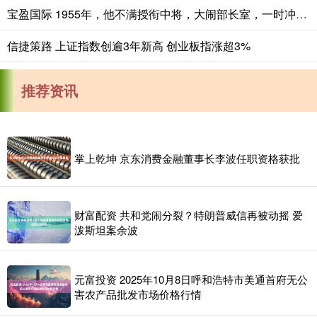
宝盈国际 1955年，他不满授衔中将，大闹部长室，一时冲动，结果后悔一生_聂鹤亭_军衔_将领
信捷策路 上证指数创逾3年新高 创业板指涨超3%
推荐资讯
掌上乾坤 京东消费金融董事长李波任职资格获批
财富配资 共和党闹分裂？特朗普威信再被动摇 爱
泼斯坦案余波
元富投资 2025年10月8日呼和浩特市美通首府无公
害农产品批发市场价格行情