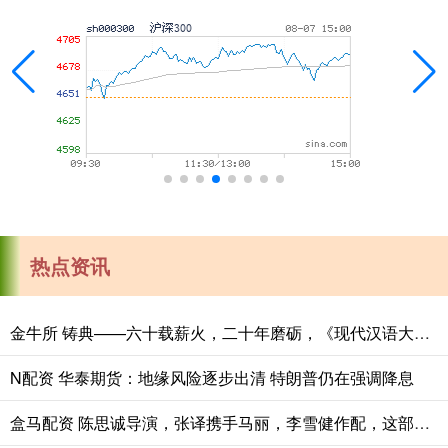
热点资讯
金牛所 铸典——六十载薪火，二十年磨砺，《现代汉语大词典》出版
N配资 华泰期货：地缘风险逐步出清 特朗普仍在强调降息
盒马配资 陈思诚导演，张译携手马丽，李雪健作配，这部刑侦大片票房要炸