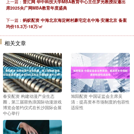
上一篇：
普汇网 华中科技大学MBA教育中心主任罗光教授应邀出
席2025央广网MBA教育年度盛典
下一篇：
蚂蚁配资 中海北京海淀树村豪宅定名中海·安澜北京 备案
均价15.3万-18万/㎡
相关文章
春安配资 构建动漫产业生态
旭阳配资 中国证监会主席吴
圈，第三届燚热浪国际动漫游戏
清：提高资本市场制度的包容性
博览会签约仪式在长沙国际会展
适应性
中心举行