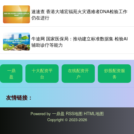
速速查 香港大埔宏福苑火灾遇难者DNA检验工作
仍在进行
牛途网 国家医保局：推动建立标准数据集 检验AI
辅助诊疗等能力
一鼎
十大配资平
在线配资开
炒股配资服
盈
台
户
务
友情链接：
一鼎盈
RSS地图
HTML地图
Powered by
Copyright
© 2023-2026