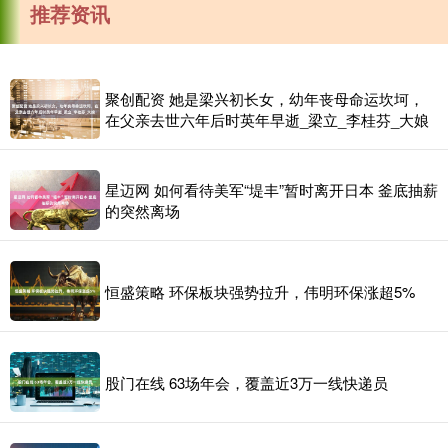
推荐资讯
聚创配资 她是梁兴初长女，幼年丧母命运坎坷，
在父亲去世六年后时英年早逝_梁立_李桂芬_大娘
星迈网 如何看待美军“堤丰”暂时离开日本 釜底抽薪
的突然离场
恒盛策略 环保板块强势拉升，伟明环保涨超5%
股门在线 63场年会，覆盖近3万一线快递员