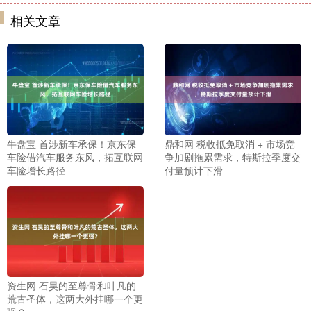
相关文章
牛盘宝 首涉新车承保！京东保
鼎和网 税收抵免取消 + 市场竞
车险借汽车服务东风，拓互联网
争加剧拖累需求，特斯拉季度交
车险增长路径
付量预计下滑
资生网 石昊的至尊骨和叶凡的
荒古圣体，这两大外挂哪一个更