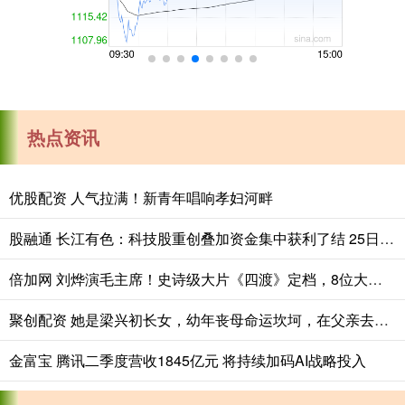
热点资讯
优股配资 人气拉满！新青年唱响孝妇河畔
股融通 长江有色：科技股重创叠加资金集中获利了结 25日锌价或下跌
倍加网 刘烨演毛主席！史诗级大片《四渡》定档，8位大腕加盟，是奔着票房冠军来的
聚创配资 她是梁兴初长女，幼年丧母命运坎坷，在父亲去世六年后时英年早逝_梁立_李桂芬_大娘
金富宝 腾讯二季度营收1845亿元 将持续加码AI战略投入