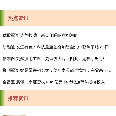
热点资讯
优股配资 人气拉满！新青年唱响孝妇河畔
股融通 长江有色：科技股重创叠加资金集中获利了结 25日锌价或下跌
倍加网 刘烨演毛主席！史诗级大片《四渡》定档，8位大腕加盟，是奔着票房冠军来的
聚创配资 她是梁兴初长女，幼年丧母命运坎坷，在父亲去世六年后时英年早逝_梁立_李桂芬_大娘
金富宝 腾讯二季度营收1845亿元 将持续加码AI战略投入
推荐资讯