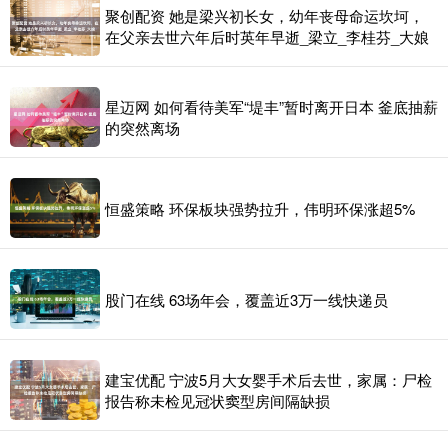
聚创配资 她是梁兴初长女，幼年丧母命运坎坷，
在父亲去世六年后时英年早逝_梁立_李桂芬_大娘
星迈网 如何看待美军“堤丰”暂时离开日本 釜底抽薪
的突然离场
恒盛策略 环保板块强势拉升，伟明环保涨超5%
股门在线 63场年会，覆盖近3万一线快递员
建宝优配 宁波5月大女婴手术后去世，家属：尸检
报告称未检见冠状窦型房间隔缺损