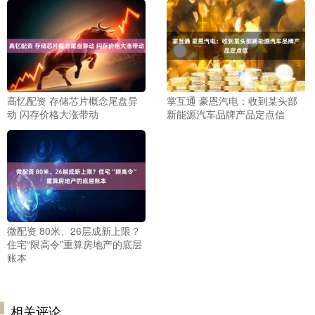
高忆配资 存储芯片概念尾盘异
掌互通 豪恩汽电：收到某头部
动 闪存价格大涨带动
新能源汽车品牌产品定点信
微配资 80米、26层成新上限？
住宅“限高令”重算房地产的底层
账本
相关评论