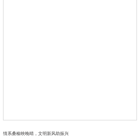
情系桑榆映晚晴，文明新风助振兴