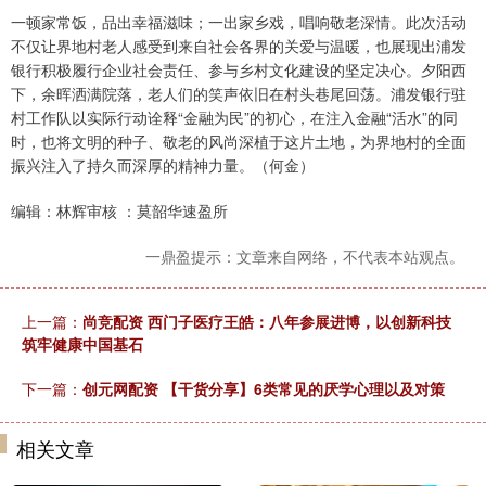
一顿家常饭，品出幸福滋味；一出家乡戏，唱响敬老深情。此次活动
不仅让界地村老人感受到来自社会各界的关爱与温暖，也展现出浦发
银行积极履行企业社会责任、参与乡村文化建设的坚定决心。夕阳西
下，余晖洒满院落，老人们的笑声依旧在村头巷尾回荡。浦发银行驻
村工作队以实际行动诠释“金融为民”的初心，在注入金融“活水”的同
时，也将文明的种子、敬老的风尚深植于这片土地，为界地村的全面
振兴注入了持久而深厚的精神力量。（何金）
编辑：林辉审核 ：莫韶华速盈所
一鼎盈提示：文章来自网络，不代表本站观点。
上一篇：
尚竞配资 西门子医疗王皓：八年参展进博，以创新科技
筑牢健康中国基石
下一篇：
创元网配资 【干货分享】6类常见的厌学心理以及对策
相关文章