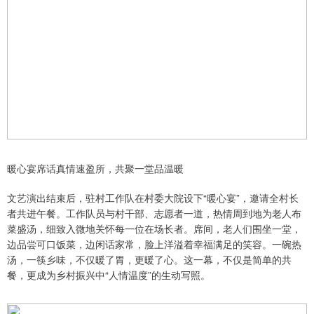
暖心宴席话真情速盈所，共聚一堂品温暖
文艺演出结束后，驻村工作队在村委大院设下“暖心宴”，邀请全村长
者共进午餐。工作队员与村干部、志愿者一道，热情周到地为老人布
菜盛汤，细致入微地关怀每一位在场长者。席间，老人们围坐一堂，
边品尝可口饭菜，边闲话家常，脸上洋溢着幸福满足的笑容。一碗热
汤，一筷乡味，不仅暖了胃，更暖了心。这一幕，不仅是简单的共
餐，更成为乡村振兴中“人情温度”的生动写照。