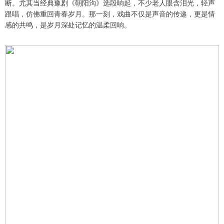
断。尤其当经典豫剧《朝阳沟》选段响起，不少老人眼含泪光，轻声
跟唱，仿佛重回青春岁月。那一刻，戏曲不仅是声音的传递，更是情
感的共鸣，是岁月深处记忆的温柔回响。