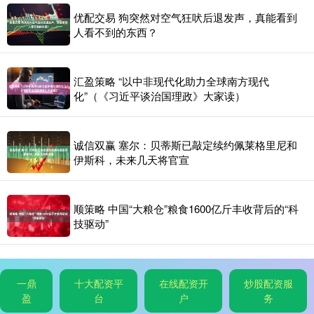
优配交易 狗突然对空气狂吠后退发声，真能看到
人看不到的东西？
汇盈策略 “以中非现代化助力全球南方现代
化”（《习近平谈治国理政》大家读）
诚信双赢 塞尔：贝蒂斯已敲定续约佩莱格里尼和
伊斯科，未来几天将官宣
顺策略 中国“大粮仓”粮食1600亿斤丰收背后的“科
技驱动”
一鼎
十大配资平
在线配资开
炒股配资服
盈
台
户
务