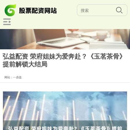
弘益配资 荣府姐妹为爱奔赴？《玉茗茶骨》
提前解锁大结局
网站：一鼎盈