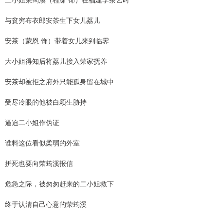
与贫穷布衣郎安茶生下女儿荔儿
安茶（蒙恩 饰）带着女儿来到临霁
大小姐得知后将荔儿接入荣家抚养
安茶却被拒之府外只能孤身留在城中
受尽冷眼的他被白颖生胁持
逼迫二小姐作伪证
谁料这位看似柔弱的外室
拼死也要向荣筠溪报信
危急之际，被匆匆赶来的二小姐救下
终于认清自己心意的荣筠溪