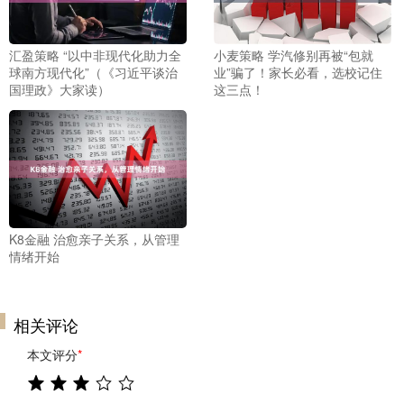
汇盈策略 “以中非现代化助力全
小麦策略 学汽修别再被“包就
球南方现代化”（《习近平谈治
业”骗了！家长必看，选校记住
国理政》大家读）
这三点！
K8金融 治愈亲子关系，从管理
情绪开始
相关评论
本文评分
*