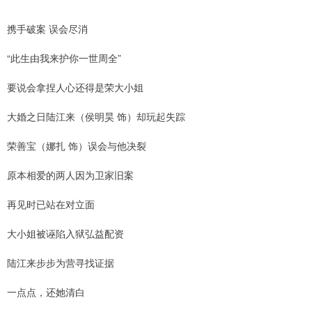
携手破案 误会尽消
“此生由我来护你一世周全”
要说会拿捏人心还得是荣大小姐
大婚之日陆江来（侯明昊 饰）却玩起失踪
荣善宝（娜扎 饰）误会与他决裂
原本相爱的两人因为卫家旧案
再见时已站在对立面
大小姐被诬陷入狱弘益配资
陆江来步步为营寻找证据
一点点，还她清白