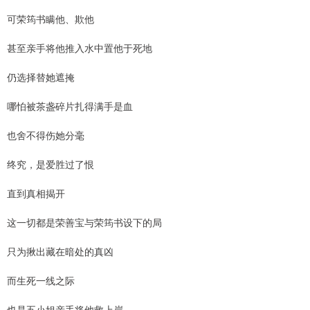
可荣筠书瞒他、欺他
甚至亲手将他推入水中置他于死地
仍选择替她遮掩
哪怕被茶盏碎片扎得满手是血
也舍不得伤她分毫
终究，是爱胜过了恨
直到真相揭开
这一切都是荣善宝与荣筠书设下的局
只为揪出藏在暗处的真凶
而生死一线之际
也是五小姐亲手将他救上岸