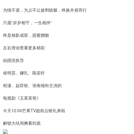
为情不退，为义不让披荆斩棘，终换并肩而行
只愿“岁岁相守，一生相伴”
终是烛影成双，甜蜜拥吻
左右滑动查看更多精彩
由国浩执导
侯明昊、娜扎、陈若轩
程潇、赵弈钦、张南领衔主演的
电视剧《玉茗茶骨》
今天12:00芒果TV超前点映礼来啦
解锁大结局爽看到底