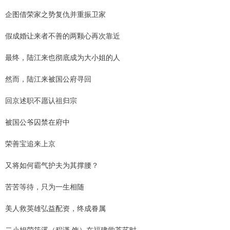
企图借荣家之势复仇并重振卫家
假成婚让来者不善的两颗心再次靠近
最终，陆江来也彻底成为大小姐的人
然而，陆江来被国公府寻回
回京述职不愿认祖归宗
被国公爷囚禁在府中
荣善宝追来上京
又将如何霸气护夫为其撑腰？
苦苦等待，只为一生相随
美人救英雄弘益配资，终成眷属
二小姐荣筠溪（程潇 饰）在福建学茶艺时