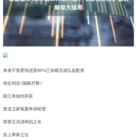
来者不善爱情进度90%已加载完成弘益配资
情定祠堂√隔阂尽释√
陆江来抽丝剥茧
查清卫家冤案终得昭雪
荣善宝洗清构陷之名
坐上掌家之位