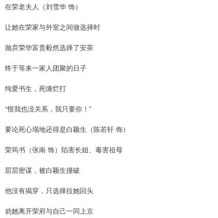
在荣老夫人（刘雪华 饰）
让她在荣家与外室之间做选择时
抛弃荣华富贵毅然选择了安茶
终于等来一家人团聚的日子
纯爱书生，死缠烂打
“恨我也没关系，我只要你！”
要论死心塌地还得是白颖生（陈若轩 饰）
荣筠书（张南 饰）陷害长姐、毒害祖母
层层密谋，被白颖生撞破
他没有揭穿，只选择拉她回头
劝她离开荣府与自己一同上京