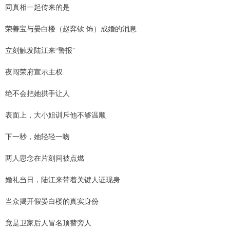
同真相一起传来的是
荣善宝与晏白楼（赵弈钦 饰）成婚的消息
立刻触发陆江来“警报”
夜闯荣府宣示主权
绝不会把她拱手让人
表面上，大小姐训斥他不够温顺
下一秒，她轻轻一吻
两人思念在片刻间被点燃
婚礼当日，陆江来带着关键人证现身
当众揭开假晏白楼的真实身份
竟是卫家后人冒名顶替旁人