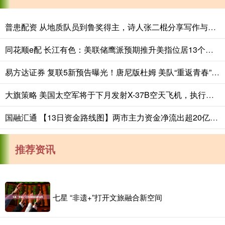
普患配资 从地质队员到鲁奖得主，诗人张二棍分享写作与人生：“因为苍天在上，我愿埋首人间”
同花顺e配 长江有色：美联储鹰派预期推升美指位居13个月高位 25日镍价或小跌
易方达证券 复联5新预告曝光！唐尼版杜姆 美队“重返青春”唤神锤
大旗策略 美国太空军将于下月发射X-37B空天飞机，执行第八次飞行任务_实验_航天器_技术
国融汇通 【13日资金路线图】两市主力资金净流出超20亿元 通信等行业实现净流入
推荐资讯
七星 “非遗+”打开文旅融合新空间