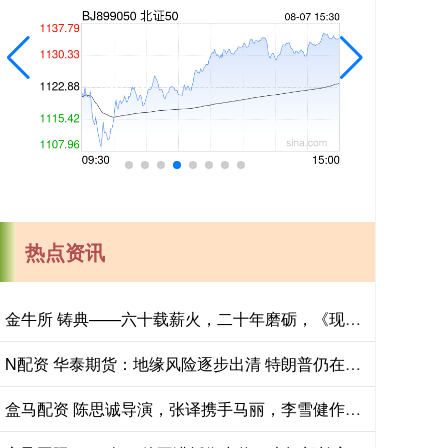
热点资讯
金牛所 铸典——六十载薪火，二十年磨砺，《现代汉语大词典》出版
N配资 华泰期货：地缘风险逐步出清 特朗普仍在强调降息
盒马配资 陈思诚导演，张译携手马丽，李雪健作配，这部刑侦大片票房要炸