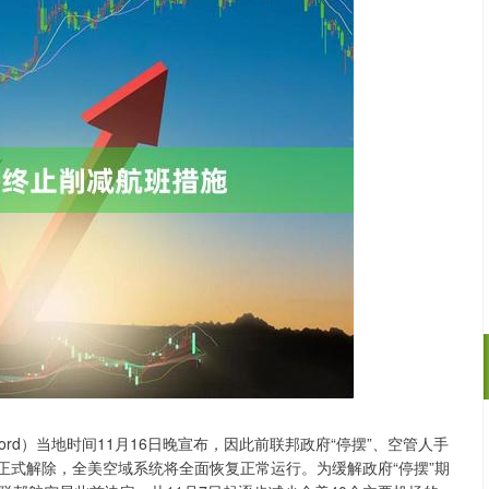
ford）当地时间11月16日晚宣布，因此前联邦政府“停摆”、空管人手
沪深300
4694.44
.42%
43.13
0.93%
时正式解除，全美空域系统将全面恢复正常运行。为缓解政府“停摆”期