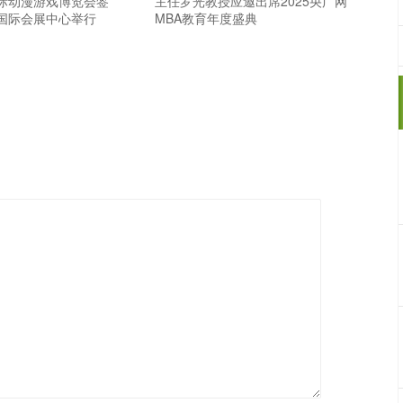
际动漫游戏博览会签
主任罗光教授应邀出席2025央广网
国际会展中心举行
MBA教育年度盛典