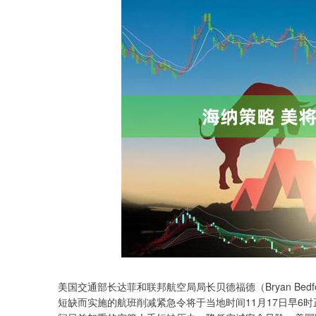
美国交通部长达菲和联邦航空局局长贝德福德（Bryan Bed
深证成指
14311.01
.68
1.02%
200.89
1
短缺而实施的航班削减紧急令将于当地时间11月17日早6