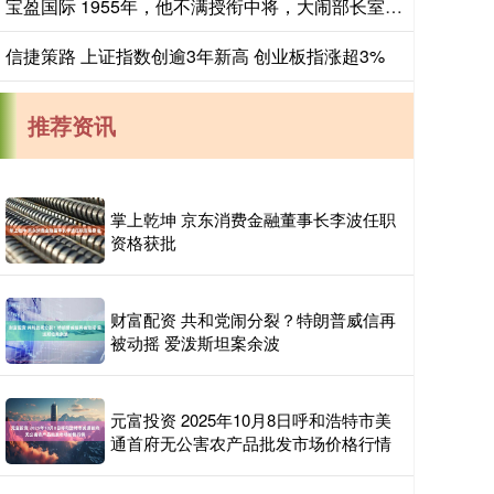
宝盈国际 1955年，他不满授衔中将，大闹部长室，一时冲动，结果后悔一生_聂鹤亭_军衔_将领
信捷策路 上证指数创逾3年新高 创业板指涨超3%
推荐资讯
掌上乾坤 京东消费金融董事长李波任职
资格获批
财富配资 共和党闹分裂？特朗普威信再
被动摇 爱泼斯坦案余波
元富投资 2025年10月8日呼和浩特市美
通首府无公害农产品批发市场价格行情