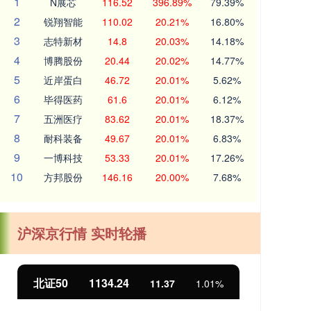
1
N展芯
116.52
396.89%
79.39%
2
锐翔智能
110.02
20.21%
16.80%
3
志特新材
14.8
20.03%
14.18%
4
博腾股份
20.44
20.02%
14.77%
5
近岸蛋白
46.72
20.01%
5.62%
6
毕得医药
61.6
20.01%
6.12%
7
五洲医疗
83.62
20.01%
18.37%
8
耐科装备
49.67
20.01%
6.83%
9
一博科技
53.33
20.01%
17.26%
10
方邦股份
146.16
20.00%
7.68%
沪深京行情 实时轮播
北证50
1134.24
创
11.37
1.01%