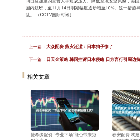
间日益加重的空管人手短缺压力、降低空域安全风险，美国联
国内航班，至11月14日削减幅度逐步增至10%。这一措
乱。 （CCTV国际时讯）
上一篇：
大众配资 熊灾泛滥：日本狗子惨了
下一篇：
日天金策略 韩国控诉日本侵略 日方言行引周边
相关文章
捷希缘配资 “专业下场”能否带来短
春安配资 构