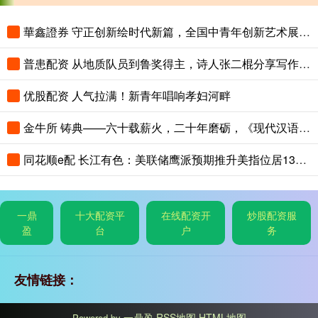
華鑫證券 守正创新绘时代新篇，全国中青年创新艺术展登陆中国美术馆
普患配资 从地质队员到鲁奖得主，诗人张二棍分享写作与人生：“因为苍天在上，我愿埋首人间”
优股配资 人气拉满！新青年唱响孝妇河畔
金牛所 铸典——六十载薪火，二十年磨砺，《现代汉语大词典》出版
同花顺e配 长江有色：美联储鹰派预期推升美指位居13个月高位 25日镍价或小跌
一鼎
十大配资平
在线配资开
炒股配资服
盈
台
户
务
友情链接：
一鼎盈
RSS地图
HTML地图
Powered by