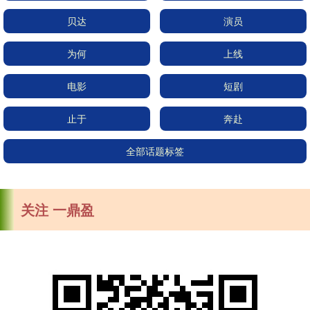
贝达
演员
为何
上线
电影
短剧
止于
奔赴
全部话题标签
关注 一鼎盈