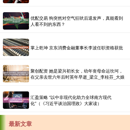
优配交易 狗突然对空气狂吠后退发声，真能看到
人看不到的东西？
掌上乾坤 京东消费金融董事长李波任职资格获批
聚创配资 她是梁兴初长女，幼年丧母命运坎坷，
在父亲去世六年后时英年早逝_梁立_李桂芬_大娘
汇盈策略 “以中非现代化助力全球南方现代
化”（《习近平谈治国理政》大家读）
最新文章