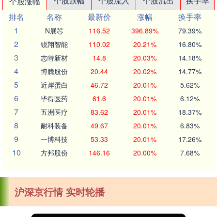
个股跌幅
个股流入
个股流出
换手率
个股涨幅
排名
名称
最新价
涨幅
换手率
1
N展芯
116.52
396.89%
79.39%
2
锐翔智能
110.02
20.21%
16.80%
3
志特新材
14.8
20.03%
14.18%
4
博腾股份
20.44
20.02%
14.77%
5
近岸蛋白
46.72
20.01%
5.62%
6
毕得医药
61.6
20.01%
6.12%
7
五洲医疗
83.62
20.01%
18.37%
8
耐科装备
49.67
20.01%
6.83%
9
一博科技
53.33
20.01%
17.26%
10
方邦股份
146.16
20.00%
7.68%
沪深京行情 实时轮播