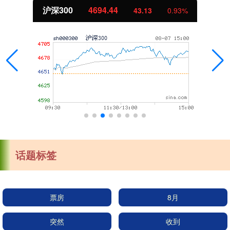
沪深300
4694.44
43.13
0.93%
话题标签
票房
8月
突然
收到