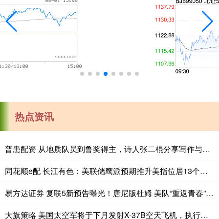
热点资讯
普患配资 从地质队员到鲁奖得主，诗人张二棍分享写作与人生：“因为苍天在上，我愿埋首人间”
同花顺e配 长江有色：美联储鹰派预期推升美指位居13个月高位 25日镍价或小跌
易方达证券 复联5新预告曝光！唐尼版杜姆 美队“重返青春”唤神锤
大旗策略 美国太空军将于下月发射X-37B空天飞机，执行第八次飞行任务_实验_航天器_技术