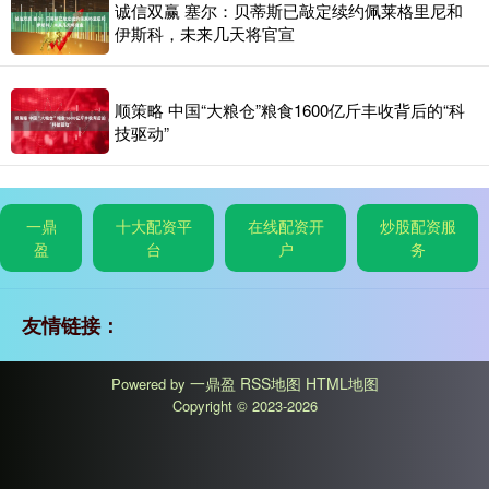
诚信双赢 塞尔：贝蒂斯已敲定续约佩莱格里尼和
伊斯科，未来几天将官宣
顺策略 中国“大粮仓”粮食1600亿斤丰收背后的“科
技驱动”
一鼎
十大配资平
在线配资开
炒股配资服
盈
台
户
务
友情链接：
一鼎盈
RSS地图
HTML地图
Powered by
Copyright
© 2023-2026