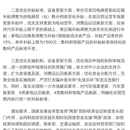
二是优化补贴标准。设备更新方面，将住宅老旧电梯更新由定额
补贴调整为按电梯层（站）数分档差异化补贴；在老旧营运货车报废
更新补贴中，优先支持更新为电动货车。消费品以旧换新方面，在保
持汽车补贴上限不变的基础上，将定额补贴调整为按车价比例进行补
贴；家电以旧换新调整为补贴1级能效或水效产品，补贴产品售价的
15%，单件补贴上限为1500元；数码和智能产品的补贴标准保持此前
数码产品标准不变。
三是优化实施机制。设备更新方面，优化项目申报机制和审核流
程，进一步降低申报项目的投资额门槛，加大对中小企业的支持力
度，扩大政策惠及面。消费品以旧换新方面，优化资金分配方式，完
善全链条实施细则，严厉打击骗补套补和“先涨后补”等违法违规行
为。同时，落实全国统一大市场建设要求，对汽车报废更新、汽车置
换更新、6类家电以旧换新、4类数码和智能产品购新，明确在全国范
围内执行统一的补贴标准。
通知要求，国家发展改革委发挥“两新”部际联席会议制度牵头部
门作用，会同财政部安排超长期特别国债资金实施“两新”政策，加强
统筹协调和跟踪调度。商务部、交通运输部、农业农村部等部门按职