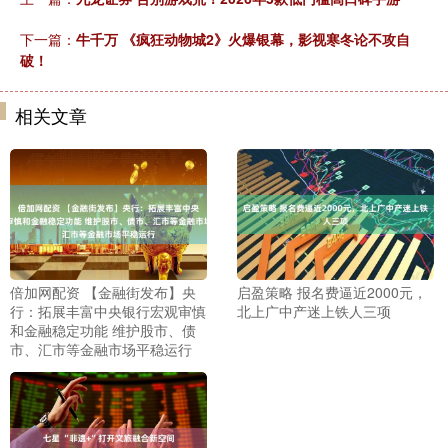
下一篇：
牛千万 《疯狂动物城2》火爆银幕，影视寒冬论不攻自
破！
相关文章
倍加网配资 【金融街发布】央
启盈策略 报名费逼近2000元，
行：拓展丰富中央银行宏观审慎
北上广中产迷上铁人三项
和金融稳定功能 维护股市、债
市、汇市等金融市场平稳运行