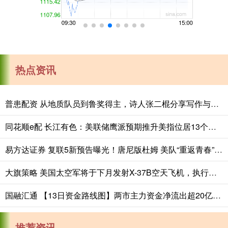
热点资讯
普患配资 从地质队员到鲁奖得主，诗人张二棍分享写作与人生：“因为苍天在上，我愿埋首人间”
同花顺e配 长江有色：美联储鹰派预期推升美指位居13个月高位 25日镍价或小跌
易方达证券 复联5新预告曝光！唐尼版杜姆 美队“重返青春”唤神锤
大旗策略 美国太空军将于下月发射X-37B空天飞机，执行第八次飞行任务_实验_航天器_技术
国融汇通 【13日资金路线图】两市主力资金净流出超20亿元 通信等行业实现净流入
推荐资讯