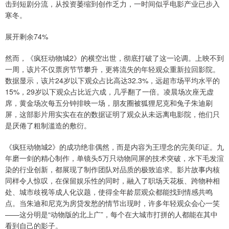
击到短剧分流，从投资萎缩到创作乏力，一时间似乎电影产业已步入
寒冬。
展开剩余74%
然而，《疯狂动物城2》的横空出世，彻底打破了这一论调。上映不到
一周，该片不仅票房节节攀升，更将流失的年轻观众重新拉回影院。
数据显示，该片24岁以下观众占比高达32.3%，远超市场平均水平的
15%，29岁以下观众占比近六成，几乎翻了一倍。凌晨场次座无虚
席，黄金场次每五分钟排映一场，朋友圈被狐狸尼克和兔子朱迪刷
屏，这部影片用实实在在的数据证明了观众从未远离电影院，他们只
是厌倦了粗制滥造的敷衍。
《疯狂动物城2》的成功绝非偶然，而是内容为王理念的完美印证。九
年磨一剑的精心制作，单镜头5万只动物同屏的技术突破，水下毛发渲
染的行业创新，都展现了制作团队对品质的极致追求。影片故事内核
同样令人惊叹，在保留娱乐性的同时，融入了职场天花板、跨物种相
处、城市歧视等成人化议题，使得全年龄层观众都能找到情感共鸣
点。当朱迪和尼克为房贷发愁的情节出现时，许多年轻观众会心一笑
——这分明是“动物版的北上广”，每个在大城市打拼的人都能在其中
看到自己的影子。