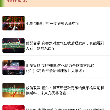
七星 “非遗+”打开文旅融合新空间
优配交易 狗突然对空气狂吠后退发声，真能看到
人看不到的东西？
汇盈策略 “以中非现代化助力全球南方现代
化”（《习近平谈治国理政》大家读）
诚信双赢 塞尔：贝蒂斯已敲定续约佩莱格里尼和
伊斯科，未来几天将官宣
顺策略 中国“大粮仓”粮食1600亿斤丰收背后的“科