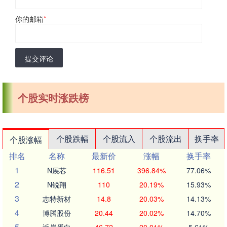
你的邮箱
*
提交评论
个股实时涨跌榜
个股跌幅
个股流入
个股流出
换手率
个股涨幅
排名
名称
最新价
涨幅
换手率
1
N展芯
116.51
396.84%
77.06%
2
N锐翔
110
20.19%
15.93%
3
志特新材
14.8
20.03%
14.13%
4
博腾股份
20.44
20.02%
14.70%
5