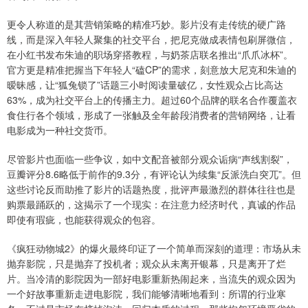
更令人称道的是其营销策略的精准巧妙。影片没有走传统的硬广路
线，而是深入年轻人聚集的社交平台，把尼克做成表情包刷屏微信，
在小红书发布朱迪的职场穿搭教程，与奶茶店联名推出“爪爪冰杯”。
官方更是精准把握当下年轻人“磕CP”的需求，刻意放大尼克和朱迪的
暧昧感，让“狐兔锁了”话题三小时阅读量破亿，女性观众占比高达
63%，成为社交平台上的传播主力。超过60个品牌的联名合作覆盖衣
食住行各个领域，形成了一张触及全年龄段消费者的营销网络，让看
电影成为一种社交货币。
尽管影片也面临一些争议，如中文配音被部分观众诟病“声线割裂”，
豆瓣评分8.6略低于前作的9.3分，有评论认为续集“反派洗白突兀”。但
这些讨论反而助推了影片的话题热度，批评声最激烈的群体往往也是
购票最踊跃的，这揭示了一个现实：在注意力经济时代，真诚的作品
即使有瑕疵，也能获得观众的包容。
《疯狂动物城2》的爆火最终印证了一个简单而深刻的道理：市场从未
抛弃影院，只是抛弃了投机者；观众从未离开银幕，只是离开了烂
片。当冷清的影院因为一部好电影重新热闹起来，当流失的观众因为
一个好故事重新走进电影院，我们能够清晰地看到：所谓的行业寒