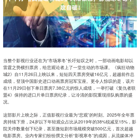
当整个影视行业还在为“市场寒冬”长吁短叹之时，一部动画电影却以
雷霆之势横扫票房，给悲观论者上了一堂生动的市场课。《疯狂动物
城2》自11月26日上映以来，短短四天票房突破16亿元，超越前作总
成绩，登顶中国影史进口动画票房冠军宝座。更令人惊叹的是，该片
在11月29日创下单日票房7.38亿元的惊人成绩，一举打破《复仇者联
盟4》保持的进口片单日票房纪录，让冷清的影院重现排队购票的盛
况。
这部影片上映之际，正值影视行业最为“悲观”的时刻。2025年全年票
房持续下滑，24岁以下年轻观众占比从2019年的38%锐减至15%，影
院关停数量创下纪录，甚至微短剧市场规模突破500亿元，首次超越
电影票房。业内专家们纷纷撰文分析“影视寒冬”的成因，从流媒体冲