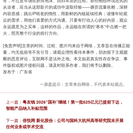
冬，不过是市场在挤掉泡沫、回归本质的过程。那些抱怨环境恶劣的
从业者，应当从这部影片的成功中汲取经验——摒弃流量依赖，深耕
内容质感；跳出IP啃老的惰性，用新鲜的内核延续经典；读懂年轻观
众的需求，用他们喜爱的方式沟通。只要有打动人心的好内容，观众
永远愿意为之买单，这样的作品，永远能在所谓的“寒冬”中点燃一把
火，照亮整个行业的前行方向。
[免责声明]文章的时间、过程、图片均来自于网络，文章旨在传播正能
量，均无低俗等不良引导，请观众理性看待本事件，切勿留下主观臆
断的恶意评论，互联网不是法外之地。本文如若真实性存在争议、事
件版权或图片侵权问题，请及时联系作者，我们将予以删除。
发布于：广东省
一鼎盈提示：文章来自网络，不代表本站观点。
上一篇：
粤友钱 2026“国补”继续！第一批625亿元已提前下达，
智能产品纳入补贴范围
下一篇：
倍悦网 新化股份：公司与国科大杭州高等研究院未开展
任何业务或学术交流