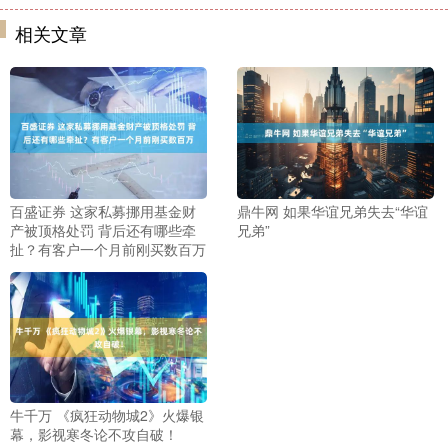
相关文章
百盛证券 这家私募挪用基金财
鼎牛网 如果华谊兄弟失去“华谊
产被顶格处罚 背后还有哪些牵
兄弟”
扯？有客户一个月前刚买数百万
牛千万 《疯狂动物城2》火爆银
幕，影视寒冬论不攻自破！