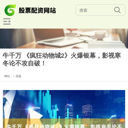
牛千万 《疯狂动物城2》火爆银幕，影视寒
冬论不攻自破！
网站：一鼎盈