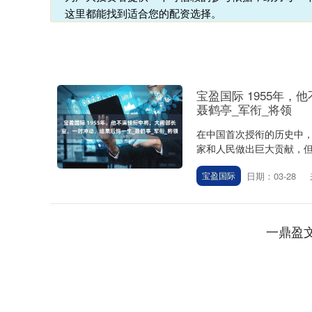
这里都能找到适合您的配资选择。
宝盈国际 1955年
聂鹤亭_军衔_将领
在中国首次授衔的历史中
家和人民做出巨大贡献，但
日期：03-28
宝盈国际
一鼎盈
深证成指
14110.12
.92
0.57%
-34.08
-0