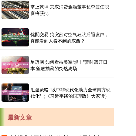
掌上乾坤 京东消费金融董事长李波任职
资格获批
优配交易 狗突然对空气狂吠后退发声，
真能看到人看不到的东西？
星迈网 如何看待美军“堤丰”暂时离开日
本 釜底抽薪的突然离场
汇盈策略 “以中非现代化助力全球南方现
代化”（《习近平谈治国理政》大家读）
最新文章