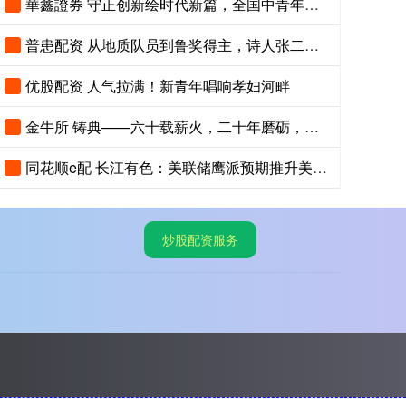
華鑫證券 守正创新绘时代新篇，全国中青年创新艺术展登陆中国美术馆
普患配资 从地质队员到鲁奖得主，诗人张二棍分享写作与人生：“因为苍天在上，我愿埋首人间”
优股配资 人气拉满！新青年唱响孝妇河畔
金牛所 铸典——六十载薪火，二十年磨砺，《现代汉语大词典》出版
同花顺e配 长江有色：美联储鹰派预期推升美指位居13个月高位 25日镍价或小跌
炒股配资服务