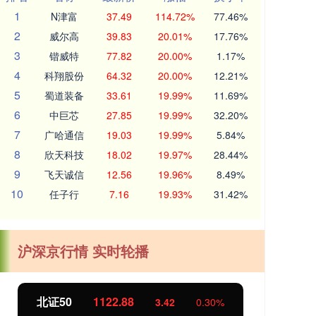
1
N津富
37.49
114.72%
77.46%
2
威尔高
39.83
20.01%
17.76%
3
锴威特
77.82
20.00%
1.17%
4
科翔股份
64.32
20.00%
12.21%
5
蜀道装备
33.61
19.99%
11.69%
6
中巨芯
27.85
19.99%
32.20%
7
广哈通信
19.03
19.99%
5.84%
8
欣天科技
18.02
19.97%
28.44%
9
飞天诚信
12.56
19.96%
8.49%
10
任子行
7.16
19.93%
31.42%
沪深京行情 实时轮播
北证50
1122.88
创业
3.42
0.30%