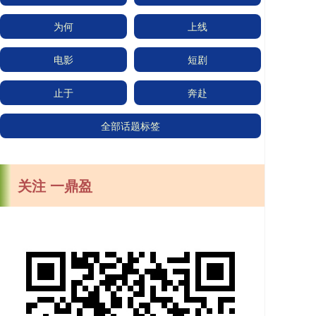
为何
上线
电影
短剧
止于
奔赴
全部话题标签
关注 一鼎盈