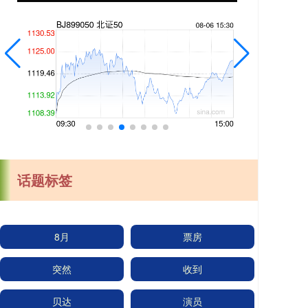
话题标签
8月
票房
突然
收到
贝达
演员