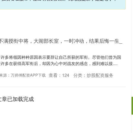
，他不满授衔中将，大闹部长室，一时冲动，结果后悔一生_
，许多将领因种种原因表示要辞让自己所获的军衔。尽管他们曾为国
许多在获得高军衔后，却因为心中对战友的感念，感到难以接....
查看：
124
分类：
炒股配资服务
来源：万师傅配资APP下载
文章已加载完成
沪深300
4651.31
.24%
-6.85
-0.15%