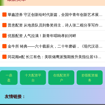
華鑫證券 守正创新绘时代新篇，全国中青年创新艺术展登陆中国美术馆
普患配资 从地质队员到鲁奖得主，诗人张二棍分享写作与人生：“因为苍天在上，我愿埋首人间”
优股配资 人气拉满！新青年唱响孝妇河畔
金牛所 铸典——六十载薪火，二十年磨砺，《现代汉语大词典》出版
同花顺e配 长江有色：美联储鹰派预期推升美指位居13个月高位 25日镍价或小跌
一鼎
十大配资平
在线配资开
炒股配资服
盈
台
户
务
友情链接：