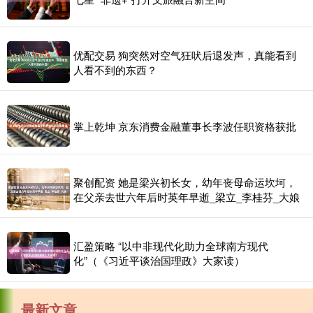
优配交易 狗突然对空气狂吠后退发声，真能看到
人看不到的东西？
掌上乾坤 京东消费金融董事长李波任职资格获批
聚创配资 她是梁兴初长女，幼年丧母命运坎坷，
在父亲去世六年后时英年早逝_梁立_李桂芬_大娘
汇盈策略 “以中非现代化助力全球南方现代
化”（《习近平谈治国理政》大家读）
最新文章