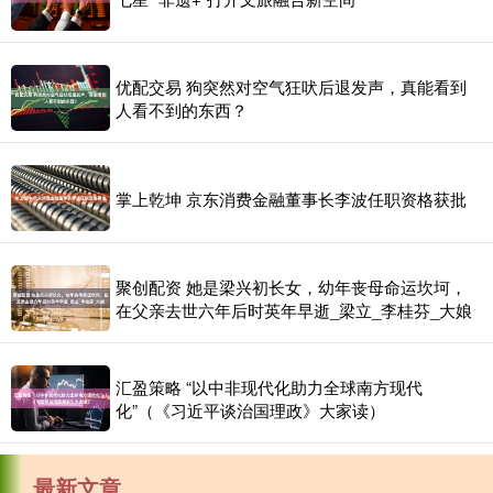
优配交易 狗突然对空气狂吠后退发声，真能看到
人看不到的东西？
掌上乾坤 京东消费金融董事长李波任职资格获批
聚创配资 她是梁兴初长女，幼年丧母命运坎坷，
在父亲去世六年后时英年早逝_梁立_李桂芬_大娘
汇盈策略 “以中非现代化助力全球南方现代
化”（《习近平谈治国理政》大家读）
最新文章