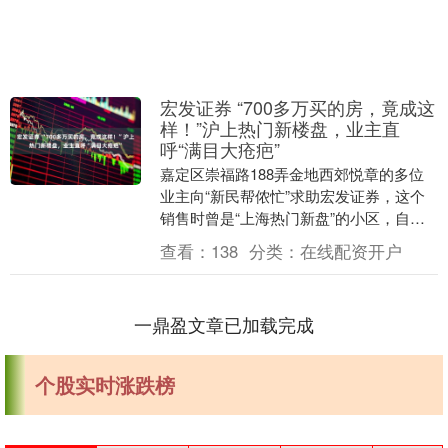
宏发证券 “700多万买的房，竟成这
样！”沪上热门新楼盘，业主直
呼“满目大疮疤”
嘉定区崇福路188弄金地西郊悦章的多位
业主向“新民帮侬忙”求助宏发证券，这个
销售时曾是“上海热门新盘”的小区，自去
年底预交房以来，多栋住宅楼外立面问题
查看：
138
分类：
在线配资开户
频发，开发....
一鼎盈文章已加载完成
个股实时涨跌榜