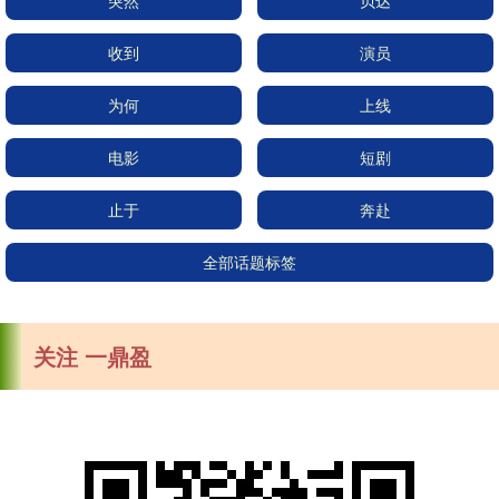
突然
贝达
收到
演员
为何
上线
电影
短剧
止于
奔赴
全部话题标签
关注 一鼎盈