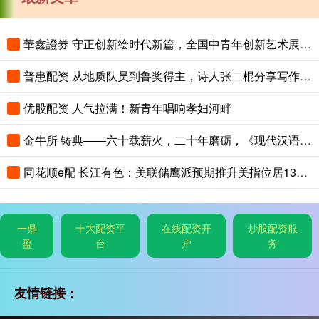
華鑫證券 守正创新绘时代新篇，全国中青年创新艺术展登陆中国美术馆
普患配资 从地质队员到鲁奖得主，诗人张二棍分享写作与人生：“因为苍天在上，我愿埋首人间”
优股配资 人气拉满！新青年唱响孝妇河畔
金牛所 铸典——六十载薪火，二十年磨砺，《现代汉语大词典》出版
同花顺e配 长江有色：美联储鹰派预期推升美指位居13个月高位 25日镍价或小跌
一鼎
十大配资平
在线配资开
炒股配资服
盈
台
户
务
友情链接：