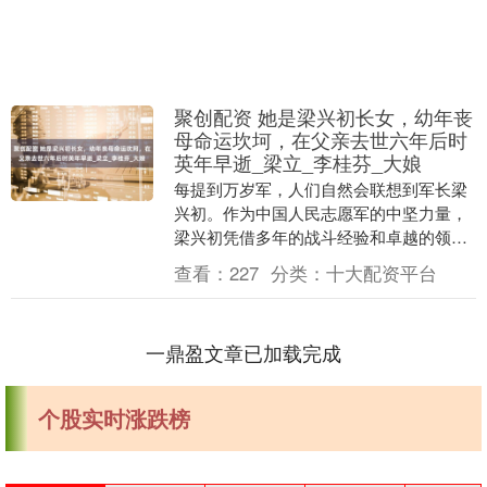
聚创配资 她是梁兴初长女，幼年丧
母命运坎坷，在父亲去世六年后时
英年早逝_梁立_李桂芬_大娘
每提到万岁军，人们自然会联想到军长梁
兴初。作为中国人民志愿军的中坚力量，
梁兴初凭借多年的战斗经验和卓越的领导
力，在战争中屡建奇功，然而，他的长女
查看：
227
分类：
十大配资平台
梁立的故事却鲜有....
一鼎盈文章已加载完成
个股实时涨跌榜