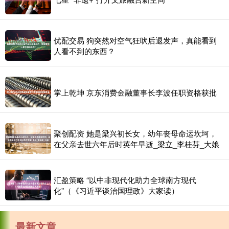
优配交易 狗突然对空气狂吠后退发声，真能看到
人看不到的东西？
掌上乾坤 京东消费金融董事长李波任职资格获批
聚创配资 她是梁兴初长女，幼年丧母命运坎坷，
在父亲去世六年后时英年早逝_梁立_李桂芬_大娘
汇盈策略 “以中非现代化助力全球南方现代
化”（《习近平谈治国理政》大家读）
最新文章