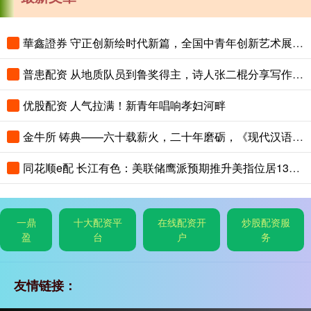
華鑫證券 守正创新绘时代新篇，全国中青年创新艺术展登陆中国美术馆
普患配资 从地质队员到鲁奖得主，诗人张二棍分享写作与人生：“因为苍天在上，我愿埋首人间”
优股配资 人气拉满！新青年唱响孝妇河畔
金牛所 铸典——六十载薪火，二十年磨砺，《现代汉语大词典》出版
同花顺e配 长江有色：美联储鹰派预期推升美指位居13个月高位 25日镍价或小跌
一鼎
十大配资平
在线配资开
炒股配资服
盈
台
户
务
友情链接：