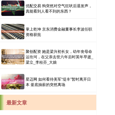
优配交易 狗突然对空气狂吠后退发声，
真能看到人看不到的东西？
掌上乾坤 京东消费金融董事长李波任职
资格获批
聚创配资 她是梁兴初长女，幼年丧母命
运坎坷，在父亲去世六年后时英年早逝_
梁立_李桂芬_大娘
星迈网 如何看待美军“堤丰”暂时离开日
本 釜底抽薪的突然离场
最新文章