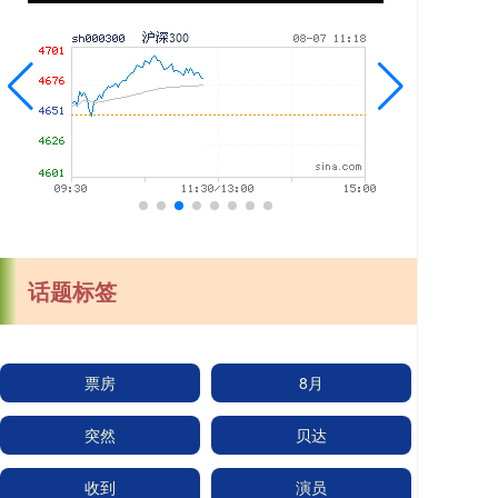
话题标签
票房
8月
突然
贝达
收到
演员