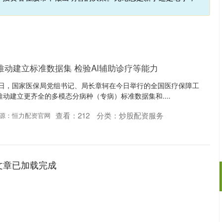
推动建立标准数据集 检验AI辅助诊疗等能力
13日，国家医保局党组书记、局长章轲在今日举行的全国医疗保障工
推动建立更齐全的多模态分病种（专病）标准数据集和....
查看：
212
分类：
炒股配资服务
源：恒力配资官网
文章已加载完成
沪深300
4681.74
.96%
30.43
0.65%