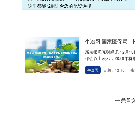
这里都能找到适合您的配资选择。
牛途网 国家医保局：
新京报贝壳财经讯 12月
作会议上表示，2026年将
日期：12-15
来
牛途网
一鼎盈
深证成指
14246.06
.83
0.38%
135.94
0