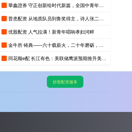
華鑫證券 守正创新绘时代新篇，全国中青年创新艺术展登陆中国美术馆
普患配资 从地质队员到鲁奖得主，诗人张二棍分享写作与人生：“因为苍天在上，我愿埋首人间”
优股配资 人气拉满！新青年唱响孝妇河畔
金牛所 铸典——六十载薪火，二十年磨砺，《现代汉语大词典》出版
同花顺e配 长江有色：美联储鹰派预期推升美指位居13个月高位 25日镍价或小跌
炒股配资服务