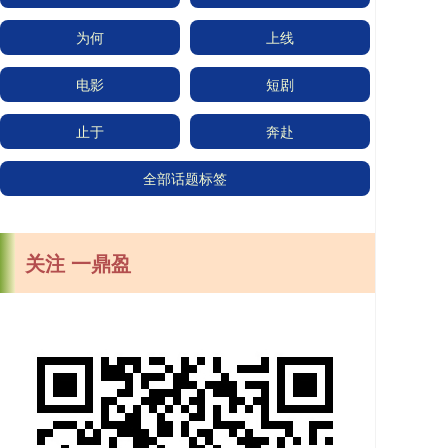
为何
上线
电影
短剧
止于
奔赴
全部话题标签
关注 一鼎盈