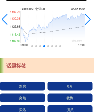
话题标签
票房
8月
突然
收到
贝达
演员