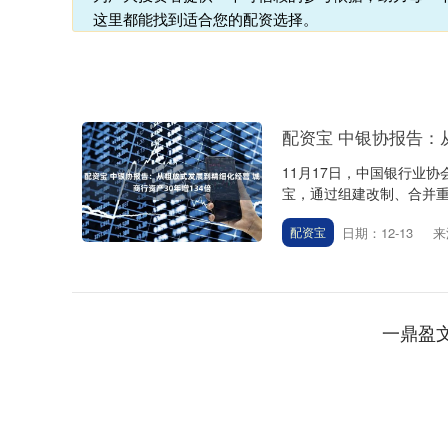
这里都能找到适合您的配资选择。
配资宝 中银协报告：
11月17日，中国银行业
宝，通过组建改制、合并重
日期：12-13
来
配资宝
一鼎盈
深证成指
14311.01
.68
1.02%
200.89
1