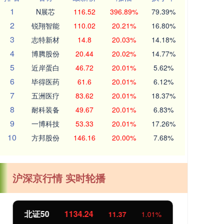
1
N展芯
116.52
396.89%
79.39%
2
锐翔智能
110.02
20.21%
16.80%
3
志特新材
14.8
20.03%
14.18%
4
博腾股份
20.44
20.02%
14.77%
5
近岸蛋白
46.72
20.01%
5.62%
6
毕得医药
61.6
20.01%
6.12%
7
五洲医疗
83.62
20.01%
18.37%
8
耐科装备
49.67
20.01%
6.83%
9
一博科技
53.33
20.01%
17.26%
10
方邦股份
146.16
20.00%
7.68%
沪深京行情 实时轮播
北证50
1134.24
创
11.37
1.01%