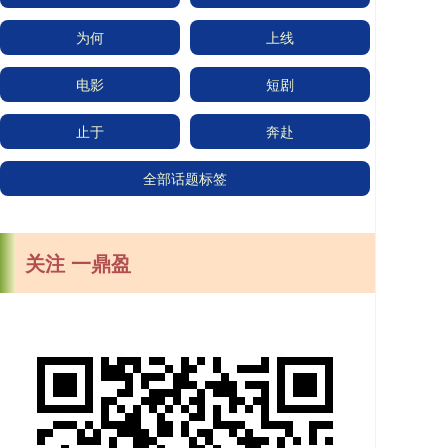
为何
上线
电影
短剧
止于
奔赴
全部话题标签
关注 一鼎盈