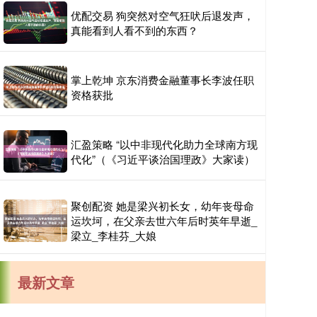
优配交易 狗突然对空气狂吠后退发声，
真能看到人看不到的东西？
掌上乾坤 京东消费金融董事长李波任职
资格获批
汇盈策略 “以中非现代化助力全球南方现
代化”（《习近平谈治国理政》大家读）
聚创配资 她是梁兴初长女，幼年丧母命
运坎坷，在父亲去世六年后时英年早逝_
梁立_李桂芬_大娘
最新文章