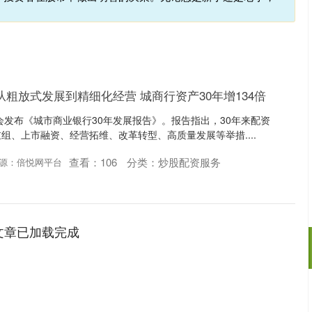
从粗放式发展到精细化经营 城商行资产30年增134倍
协会发布《城市商业银行30年发展报告》。报告指出，30年来配资
组、上市融资、经营拓维、改革转型、高质量发展等举措....
查看：
106
分类：
炒股配资服务
源：倍悦网平台
文章已加载完成
沪深300
4694.44
.42%
43.13
0.93%