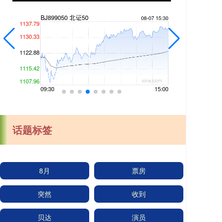
话题标签
8月
票房
突然
收到
贝达
演员