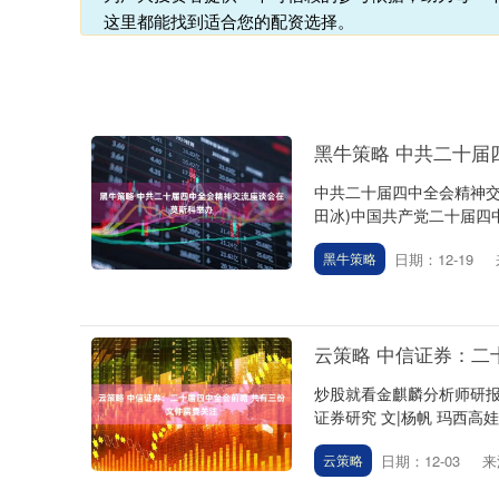
这里都能找到适合您的配资选择。
黑牛策略 中共二十届
中共二十届四中全会精神交
田冰)中国共产党二十届四中
日期：12-19
黑牛策略
云策略 中信证券：二
炒股就看金麒麟分析师研报
证券研究 文|杨帆 玛西高娃 王
日期：12-03
来
云策略
深证成指
14311.01
.68
1.02%
200.89
1