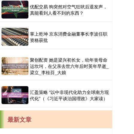
优配交易 狗突然对空气狂吠后退发声，
真能看到人看不到的东西？
掌上乾坤 京东消费金融董事长李波任职
资格获批
聚创配资 她是梁兴初长女，幼年丧母命
运坎坷，在父亲去世六年后时英年早逝_
梁立_李桂芬_大娘
汇盈策略 “以中非现代化助力全球南方现
代化”（《习近平谈治国理政》大家读）
最新文章