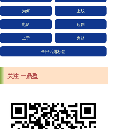
为何
上线
电影
短剧
止于
奔赴
全部话题标签
关注 一鼎盈