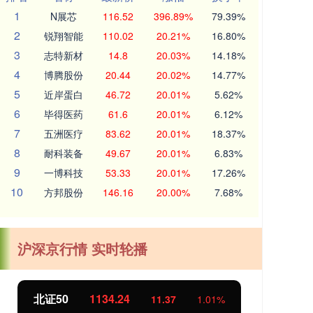
1
N展芯
116.52
396.89%
79.39%
2
锐翔智能
110.02
20.21%
16.80%
3
志特新材
14.8
20.03%
14.18%
4
博腾股份
20.44
20.02%
14.77%
5
近岸蛋白
46.72
20.01%
5.62%
6
毕得医药
61.6
20.01%
6.12%
7
五洲医疗
83.62
20.01%
18.37%
8
耐科装备
49.67
20.01%
6.83%
9
一博科技
53.33
20.01%
17.26%
10
方邦股份
146.16
20.00%
7.68%
沪深京行情 实时轮播
北证50
1134.24
创
11.37
1.01%