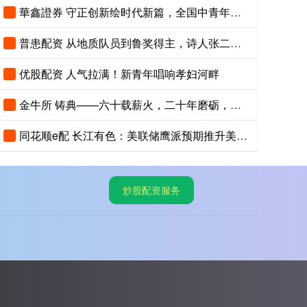
華鑫證券 守正创新绘时代新篇，全国中青年创新艺术展登陆中国美术馆
普患配资 从地质队员到鲁奖得主，诗人张二棍分享写作与人生：“因为苍天在上，我愿埋首人间”
优股配资 人气拉满！新青年唱响孝妇河畔
金牛所 铸典——六十载薪火，二十年磨砺，《现代汉语大词典》出版
同花顺e配 长江有色：美联储鹰派预期推升美指位居13个月高位 25日镍价或小跌
炒股配资服务