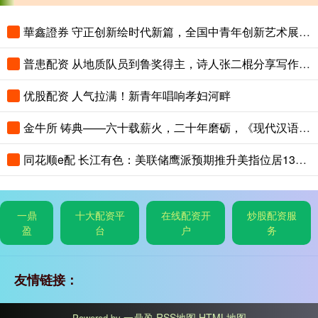
華鑫證券 守正创新绘时代新篇，全国中青年创新艺术展登陆中国美术馆
普患配资 从地质队员到鲁奖得主，诗人张二棍分享写作与人生：“因为苍天在上，我愿埋首人间”
优股配资 人气拉满！新青年唱响孝妇河畔
金牛所 铸典——六十载薪火，二十年磨砺，《现代汉语大词典》出版
同花顺e配 长江有色：美联储鹰派预期推升美指位居13个月高位 25日镍价或小跌
一鼎
十大配资平
在线配资开
炒股配资服
盈
台
户
务
友情链接：
一鼎盈
RSS地图
HTML地图
Powered by