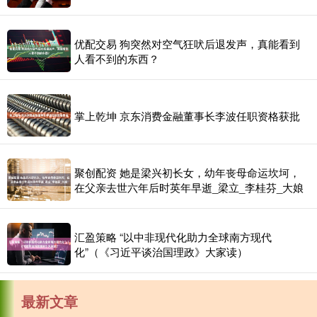
优配交易 狗突然对空气狂吠后退发声，真能看到
人看不到的东西？
掌上乾坤 京东消费金融董事长李波任职资格获批
聚创配资 她是梁兴初长女，幼年丧母命运坎坷，
在父亲去世六年后时英年早逝_梁立_李桂芬_大娘
汇盈策略 “以中非现代化助力全球南方现代
化”（《习近平谈治国理政》大家读）
最新文章