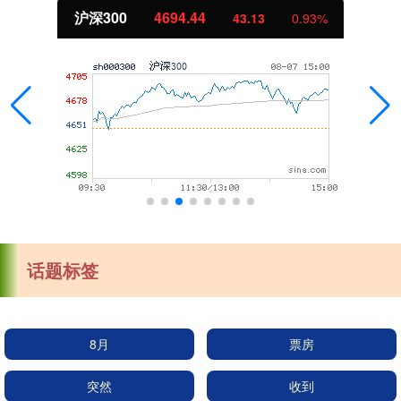
沪深300
4694.44
43.13
0.93%
话题标签
8月
票房
突然
收到