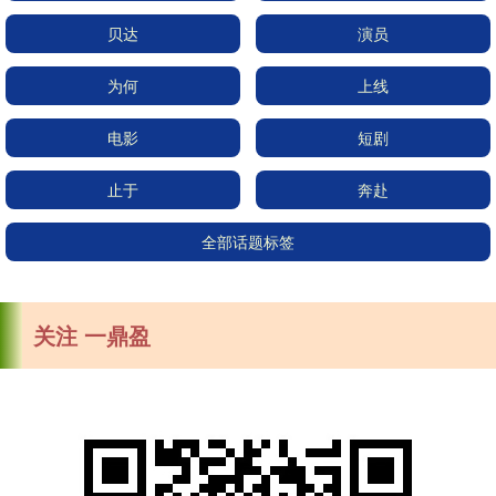
贝达
演员
为何
上线
电影
短剧
止于
奔赴
全部话题标签
关注 一鼎盈