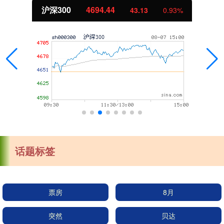
沪深300
4694.44
43.13
0.93%
话题标签
票房
8月
突然
贝达