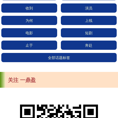
收到
演员
为何
上线
电影
短剧
止于
奔赴
全部话题标签
关注 一鼎盈