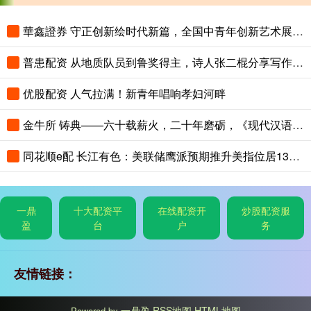
華鑫證券 守正创新绘时代新篇，全国中青年创新艺术展登陆中国美术馆
普患配资 从地质队员到鲁奖得主，诗人张二棍分享写作与人生：“因为苍天在上，我愿埋首人间”
优股配资 人气拉满！新青年唱响孝妇河畔
金牛所 铸典——六十载薪火，二十年磨砺，《现代汉语大词典》出版
同花顺e配 长江有色：美联储鹰派预期推升美指位居13个月高位 25日镍价或小跌
一鼎
十大配资平
在线配资开
炒股配资服
盈
台
户
务
友情链接：
一鼎盈
RSS地图
HTML地图
Powered by