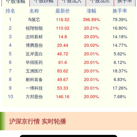
个股跌幅
个股流入
个股流出
换手率
个股涨幅
排名
名称
最新价
涨幅
换手率
1
N展芯
116.52
396.89%
79.39%
2
锐翔智能
110.02
20.21%
16.80%
3
志特新材
14.8
20.03%
14.18%
4
博腾股份
20.44
20.02%
14.77%
5
近岸蛋白
46.72
20.01%
5.62%
6
毕得医药
61.6
20.01%
6.12%
7
五洲医疗
83.62
20.01%
18.37%
8
耐科装备
49.67
20.01%
6.83%
9
一博科技
53.33
20.01%
17.26%
10
方邦股份
146.16
20.00%
7.68%
沪深京行情 实时轮播