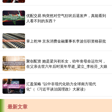
优配交易 狗突然对空气狂吠后退发声，真能看到
人看不到的东西？
掌上乾坤 京东消费金融董事长李波任职资格获批
聚创配资 她是梁兴初长女，幼年丧母命运坎坷，
在父亲去世六年后时英年早逝_梁立_李桂芬_大娘
汇盈策略 “以中非现代化助力全球南方现代
化”（《习近平谈治国理政》大家读）
最新文章