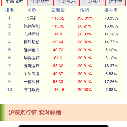
个股跌幅
个股流入
个股流出
换手率
个股涨幅
排名
名称
最新价
涨幅
换手率
1
N展芯
116.52
396.89%
79.39%
2
锐翔智能
110.02
20.21%
16.80%
3
志特新材
14.8
20.03%
14.18%
4
博腾股份
20.44
20.02%
14.77%
5
近岸蛋白
46.72
20.01%
5.62%
6
毕得医药
61.6
20.01%
6.12%
7
五洲医疗
83.62
20.01%
18.37%
8
耐科装备
49.67
20.01%
6.83%
9
一博科技
53.33
20.01%
17.26%
10
方邦股份
146.16
20.00%
7.68%
沪深京行情 实时轮播