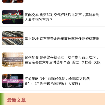
优配交易 狗突然对空气狂吠后退发声，真能看到
人看不到的东西？
掌上乾坤 京东消费金融董事长李波任职资格获批
聚创配资 她是梁兴初长女，幼年丧母命运坎坷，
在父亲去世六年后时英年早逝_梁立_李桂芬_大娘
汇盈策略 “以中非现代化助力全球南方现代
化”（《习近平谈治国理政》大家读）
最新文章