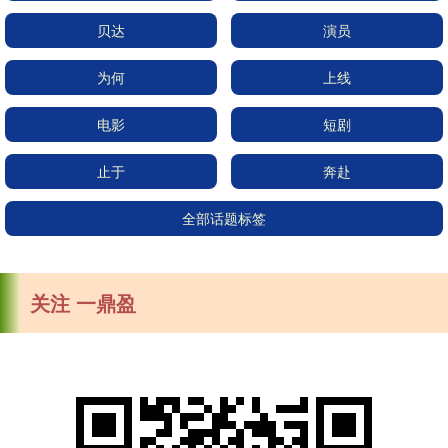
贝达
演员
为何
上线
电影
短剧
止于
奔赴
全部话题标签
关注 一鼎盈