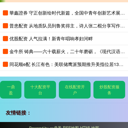
華鑫證券 守正创新绘时代新篇，全国中青年创新艺术展登陆中国美术馆
普患配资 从地质队员到鲁奖得主，诗人张二棍分享写作与人生：“因为苍天在上，我愿埋首人间”
优股配资 人气拉满！新青年唱响孝妇河畔
金牛所 铸典——六十载薪火，二十年磨砺，《现代汉语大词典》出版
同花顺e配 长江有色：美联储鹰派预期推升美指位居13个月高位 25日镍价或小跌
一鼎
十大配资平
在线配资开
炒股配资服
盈
台
户
务
友情链接：
一鼎盈
RSS地图
HTML地图
Powered by