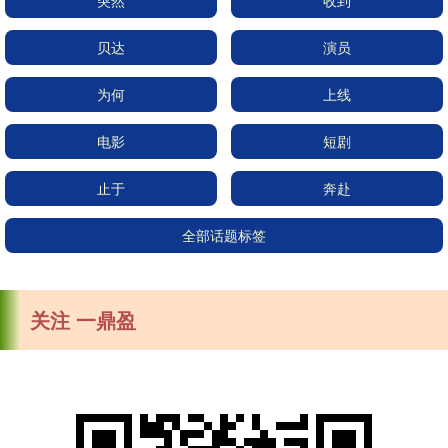
突然
收到
贝达
演员
为何
上线
电影
短剧
止于
奔赴
全部话题标签
关注 一鼎盈