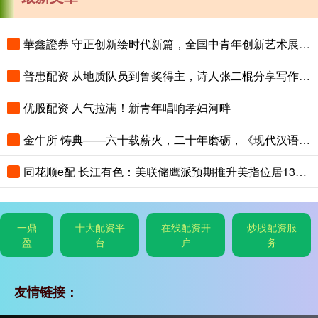
華鑫證券 守正创新绘时代新篇，全国中青年创新艺术展登陆中国美术馆
普患配资 从地质队员到鲁奖得主，诗人张二棍分享写作与人生：“因为苍天在上，我愿埋首人间”
优股配资 人气拉满！新青年唱响孝妇河畔
金牛所 铸典——六十载薪火，二十年磨砺，《现代汉语大词典》出版
同花顺e配 长江有色：美联储鹰派预期推升美指位居13个月高位 25日镍价或小跌
一鼎
十大配资平
在线配资开
炒股配资服
盈
台
户
务
友情链接：