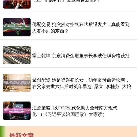
优配交易 狗突然对空气狂吠后退发声，真能看到
人看不到的东西？
掌上乾坤 京东消费金融董事长李波任职资格获批
聚创配资 她是梁兴初长女，幼年丧母命运坎坷，
在父亲去世六年后时英年早逝_梁立_李桂芬_大娘
汇盈策略 “以中非现代化助力全球南方现代
化”（《习近平谈治国理政》大家读）
最新文章