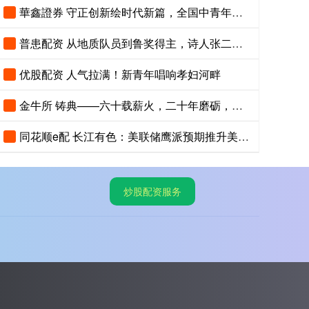
華鑫證券 守正创新绘时代新篇，全国中青年创新艺术展登陆中国美术馆
普患配资 从地质队员到鲁奖得主，诗人张二棍分享写作与人生：“因为苍天在上，我愿埋首人间”
优股配资 人气拉满！新青年唱响孝妇河畔
金牛所 铸典——六十载薪火，二十年磨砺，《现代汉语大词典》出版
同花顺e配 长江有色：美联储鹰派预期推升美指位居13个月高位 25日镍价或小跌
炒股配资服务