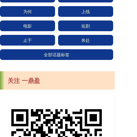
为何
上线
电影
短剧
止于
奔赴
全部话题标签
关注 一鼎盈