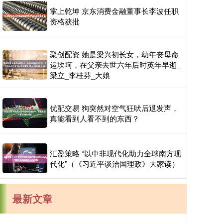
掌上乾坤 京东消费金融董事长李波任职
资格获批
聚创配资 她是梁兴初长女，幼年丧母命
运坎坷，在父亲去世六年后时英年早逝_
梁立_李桂芬_大娘
优配交易 狗突然对空气狂吠后退发声，
真能看到人看不到的东西？
汇盈策略 “以中非现代化助力全球南方现
代化”（《习近平谈治国理政》大家读）
最新文章