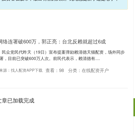
网络连署破600万，郭正亮：台北反赖就超过6成
、民众党民代昨天（19日）宣布提案弹劾赖清德天猫配资，场外同步
署，目前已突破600万人次。前民代表示，赖清德有....
查看：
98
分类：
在线配资开户
来源：找人配资APP下载
文章已加载完成
深证成指
14311.01
02%
200.89
1.42%