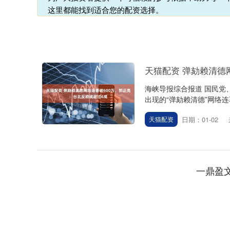
这里都能找到适合您的配资选择。
天猫配资 弹劾赖清德
海峡导报综合报道 国民党
出现的“弹劾赖清德”网络连
日期：01-02
天猫配资
一鼎盈
上证指数
3940.04
.40
2.13%
39.68
1.