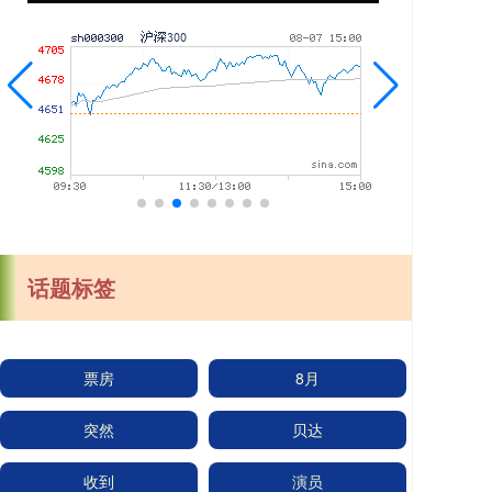
话题标签
票房
8月
突然
贝达
收到
演员