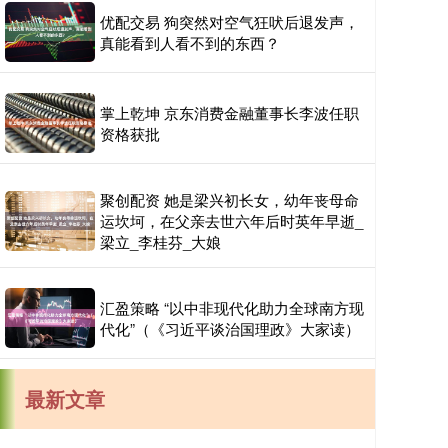
优配交易 狗突然对空气狂吠后退发声，
真能看到人看不到的东西？
掌上乾坤 京东消费金融董事长李波任职
资格获批
聚创配资 她是梁兴初长女，幼年丧母命
运坎坷，在父亲去世六年后时英年早逝_
梁立_李桂芬_大娘
汇盈策略 “以中非现代化助力全球南方现
代化”（《习近平谈治国理政》大家读）
最新文章