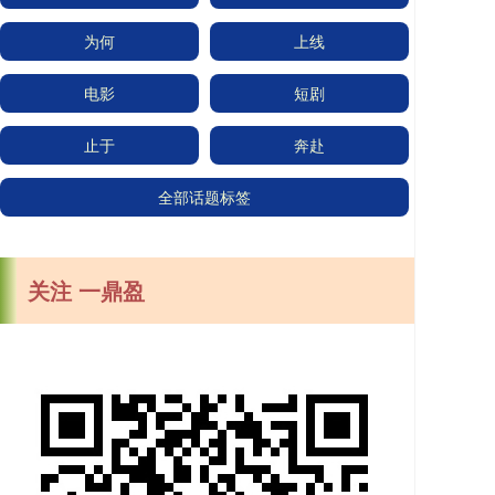
为何
上线
电影
短剧
止于
奔赴
全部话题标签
关注 一鼎盈