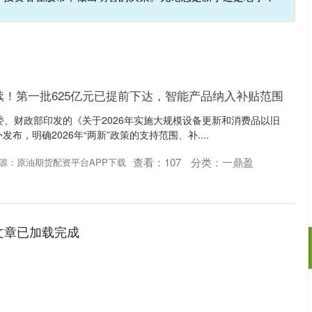
”继续！第一批625亿元已提前下达，智能产品纳入补贴范围
革委、财政部印发的《关于2026年实施大规模设备更新和消费品以旧
布，明确2026年“两新”政策的支持范围、补....
查看：
107
分类：
一鼎盈
源：原油期货配资平台APP下载
文章已加载完成
深证成指
14311.01
02%
200.89
1.42%