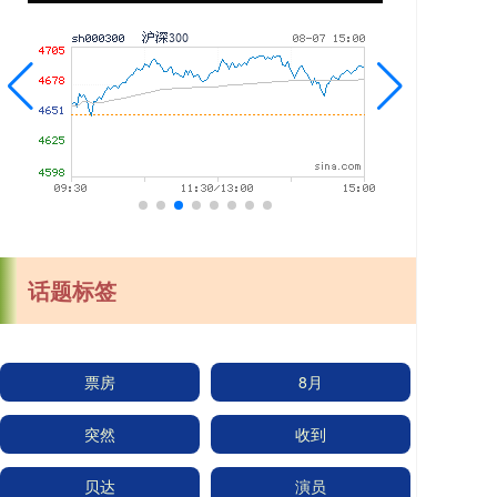
话题标签
票房
8月
突然
收到
贝达
演员