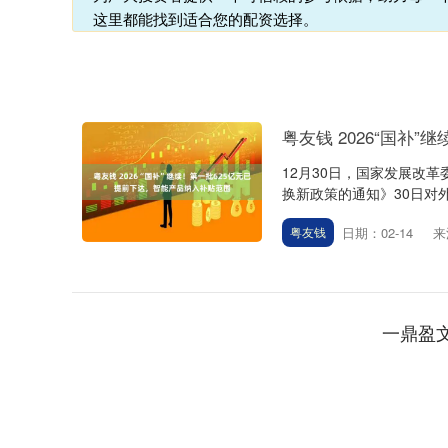
这里都能找到适合您的配资选择。
粤友钱 2026“国补
12月30日，国家发展改
换新政策的通知》30日对外发
日期：02-14
来
粤友钱
一鼎盈
上证指数
3940.04
.40
2.13%
39.68
1.