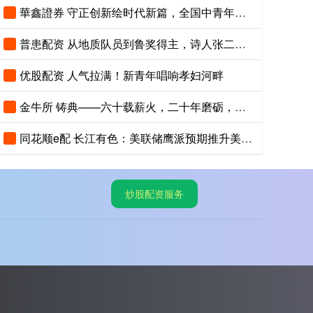
華鑫證券 守正创新绘时代新篇，全国中青年创新艺术展登陆中国美术馆
普患配资 从地质队员到鲁奖得主，诗人张二棍分享写作与人生：“因为苍天在上，我愿埋首人间”
优股配资 人气拉满！新青年唱响孝妇河畔
金牛所 铸典——六十载薪火，二十年磨砺，《现代汉语大词典》出版
同花顺e配 长江有色：美联储鹰派预期推升美指位居13个月高位 25日镍价或小跌
炒股配资服务