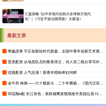
汇盈策略 “以中非现代化助力全球南方现代
化”（《习近平谈治国理政》大家读）
最新文章
華鑫證券 守正创新绘时代新篇，全国中青年创新艺术展登陆中国美术馆
普患配资 从地质队员到鲁奖得主，诗人张二棍分享写作与人生：“因为苍天在上，我愿埋首人间”
优股配资 人气拉满！新青年唱响孝妇河畔
金牛所 铸典——六十载薪火，二十年磨砺，《现代汉语大词典》出版
同花顺e配 长江有色：美联储鹰派预期推升美指位居13个月高位 25日镍价或小跌