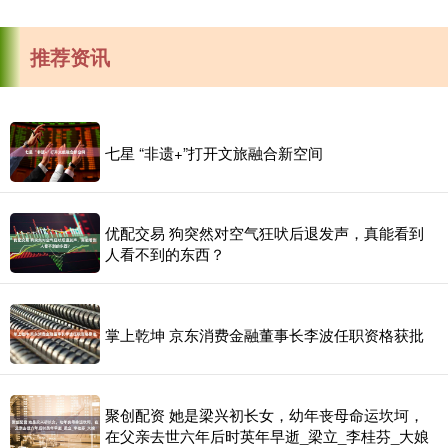
推荐资讯
七星 “非遗+”打开文旅融合新空间
优配交易 狗突然对空气狂吠后退发声，真能看到
人看不到的东西？
掌上乾坤 京东消费金融董事长李波任职资格获批
聚创配资 她是梁兴初长女，幼年丧母命运坎坷，
在父亲去世六年后时英年早逝_梁立_李桂芬_大娘