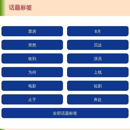
话题标签
票房
8月
突然
贝达
收到
演员
为何
上线
电影
短剧
止于
奔赴
全部话题标签